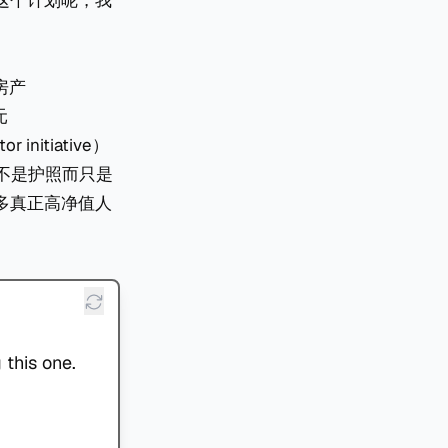
这个计划呢，我
房产
元
itiative）
不是护照而只是
多真正高净值人
 this one.