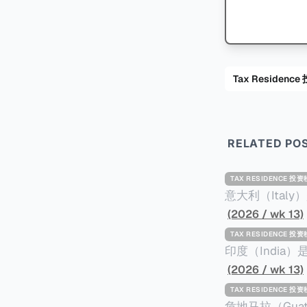
Tax Residenc
RELATED PO
TAX RESIDENCE 投
意大利（Ita
标准才能获得两年投资者签证： * 投资200
(2026 / wk 13)
股票； * 投资25万欧元于创新初创企业；或 * 向意大利公共利益项目捐赠100万欧元。 当投
TAX RESIDENCE 投
资者在居留许可
印度（Indi
年。当投资者经
居投资计划要求申请人透
(2026 / wk 13)
投资者在意大利实际居
资至少1亿卢比（
TAX RESIDENCE 投
引力吗？我们来
币）； * 投资必须为每个财政年度至少20名印度人提供就业机会； * 申请人必须证明其与计
危地马拉（Gu