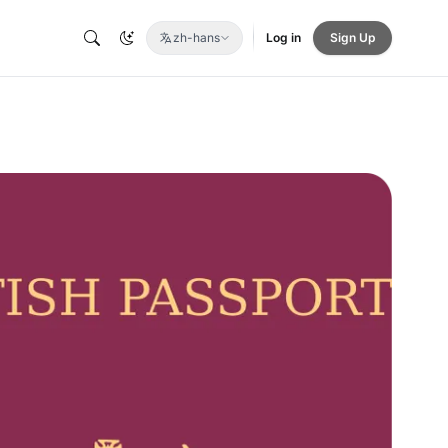
zh-hans
Log in
Sign Up