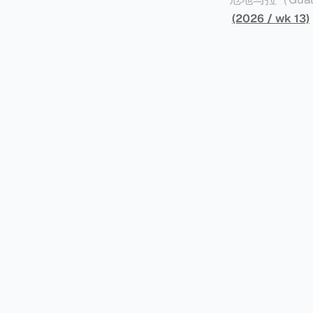
划投资的行业相关的财务能力和专
以申请永久居留
(2026 / wk 13)
司注册证书和注册企业的介
民币9千），每位受
并提供有关投资将如何为
括：申请表、护
家庭成员可同时
译成西班牙语。 在危地马拉居住至少五年、具备流利西班牙语、对当地历史文化有认识，
连续居住11年