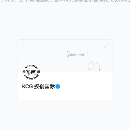
业知识； * 申请人必须在印度就业务注册公司，并提供公
计划。每月被动或养老金收入要求相对较低，只需要为125
绍/支持信等证明文件；以及 * 申请人应积极参与管理业务运营，
抚养人的额外增加300美元（折合约人民币2千）。 申请人提交材料包
印度经济做出贡献的详细计划。 永居签证为10年，到期后可续签，
照、无犯罪证明，以及最后一次进入危地马拉的证明，且材
申请。申请人在印度居住共12年后有资格申请印度公民身份
就
，短暂缺席的少数例外。由于印度不允许双重国籍，申请人必
可以入籍成为危地马拉公民。 那么，危地马拉的税务政策有吸引力吗
民身份才能获得印度公民身份。 那么，印度的税务政策有吸引力吗？我
KCG 揆创国际