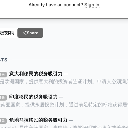
Already have an account?
Sign in
e 投资移民
Share
STS
意大利移民的税务吸引力
—
资移民
ly）是欧洲国家，提供意大利的投资者签证计划。申请人必须
万欧元意大利政府债券； * 投资50万欧元意大利
印度移民的税务吸引力
—
资移民
证有效期的两年内保持投资，则可以在居留证到期日前至少6
a）是南亚国家，提供永居投资计划，通过满足特定的标准获得
过五年的实际居留（每年在意大利停留270天），申请人可
过外国直接投资（FDI）途径投资印度： * 申请人必须在18个月内投
住十年，就可以申请加入意大利国籍。 那么，意大利的税务政策有吸
约合773万人民币）或36个月内投资至少2.5亿卢比（约合1
危地马拉移民的税务吸引力
—
资移民
看看：
atemala）是中美洲国家，当申请人能够证明被动收入或养