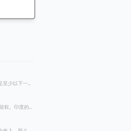
满足至少以下一项
0天申请续签3
居留权。印度的永
以申请永居。当
933万人民
老金收入，那么可