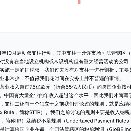
1年10月启动双支柱行动，其中支柱一允许市场司法管辖区（Ma
tions）对没有在当地设立机构或常设机构但有重大经营活动的公
实施一定的征税权。我们过去没有对支柱一进行剖析，主要
业非常少，不值得我们花时间在实务上并不普遍的事情。
营业收入超过7.5亿欧元（折合55亿人民币）的跨国企业按
税。中国有大量企业的年收入超过这个水平，因此我们才编写
，支柱二还有一个独立于之前我们讨论过的规则，就是应纳
to Tax Rule，简称STTR）。我们之前讨论的规则主要是收入纳税
Rules，简称IIR）及纳税不足规则（Undertaxed Payment Rul
计算跨国企业在每一个司法管辖区的税前利润（GloBE In