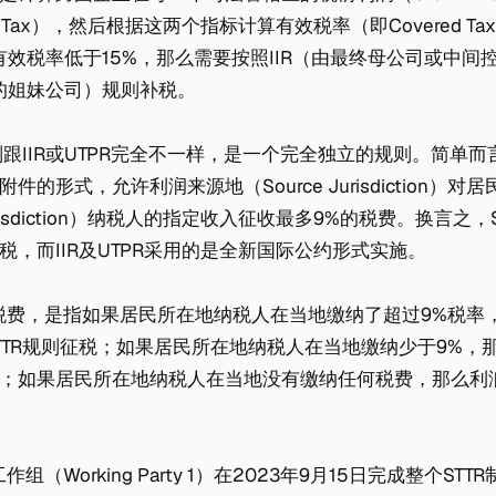
d Tax），然后根据这两个指标计算有效税率（即Covered Tax
如有效税率低于15%，那么需要按照IIR（由最终母公司或中
联的姐妹公司）规则补税。
则跟IIR或UTPR完全不一样，是一个完全独立的规则。简单而言
的形式，允许利润来源地（Source Jurisdiction）对
 Jurisdiction）纳税人的指定收入征收最多9%的税费。换言之
税，而IIR及UTPR采用的是全新国际公约形式实施。
税费，是指如果居民所在地纳税人在当地缴纳了超过9%税率
TTR规则征税；如果居民所在地纳税人在当地缴纳少于9%，
；如果居民所在地纳税人在当地没有缴纳任何税费，那么利
组（Working Party 1）在2023年9月15日完成整个ST