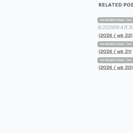
RELATED PO
INTERNATIONAL TA
在2026年4月
Minimum Ta
(2026 / wk 22)
路线图，以确保全球最低
INTERNATIONAL TA
一、 核心目标与背景 全球最低税规则旨在确保大型跨国企业在其运
(2026 / wk 21)
至少15%的最
INTERNATIONAL TA
架，识别最佳实
(2026 / wk 20)