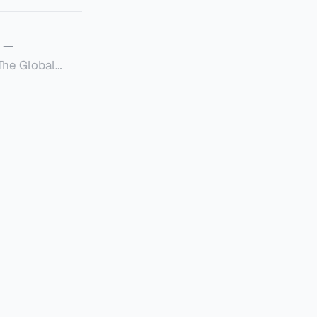
—
Global
定者提供一套可操作的
的国内合规框