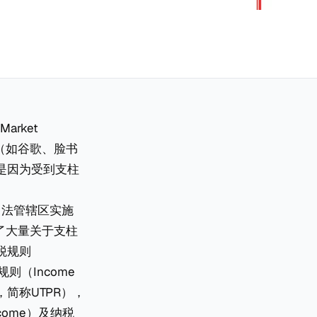
rket
司（如谷歌、脸书
是因为受到支柱
司法管辖区实施
了大量关于支柱
税规则
规则（Income
es，简称UTPR），
come）及纳税