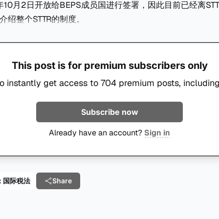
年10月2日开放给BEPS成员国进行签署，因此目前已经离ST
介绍整个STTR的制度。
This post is for premium subscribers only
o instantly get access to 704 premium posts, including
Subscribe now
Already have an account?
Sign in
 Tax 国际税法
Share