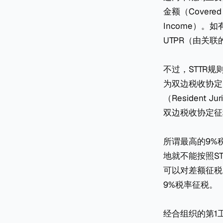
金额（Covere
Income）。
UTPR（由关
不过，STTR规
为双边税收协定附件
（Resident
双边税收协定征
所谓最高的9%
地就不能按照S
可以对差额征税
9%税率征税。
经合组织的第1工作