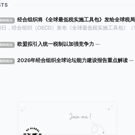
STS
经合组织将《全球最低税实施工具包》发给全球税局
X 国际税法
30日，经合组织（OECD）发布《全球最低税实施工具包》（The 
x Implementation Toolkit），为各国税务机关和政策制
税规则协调一致、高效落地。 《工具包》的主要内容总结如下：
欧盟拟引入统一税制以加强竞争力
—
X 国际税法
营的每个司法管辖区支付
低税款。《工具包》主要目标是协助税务机关建立稳健且高效
2026年经合组织全球论坛能力建设报告重点解读
—
X 国际税法
践，并减少纳税人与征管机构的合规负担。