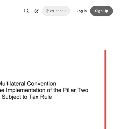
zh-hans
Log in
Sign Up