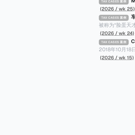
TAX CASES 案例
(2026 / wk 25)
TAX CASES 案例
被称为“脸蛋天才
著称。但是，在
(2026 / wk 24)
币）通知，将其推向了
TAX CASES 案例
开表示“扛全责
2018年10月
上最高追缴税款
涉税金额超过150
(2026 / wk 15)
致多项高奢代言流
（《CumEx
《超能路人甲》正式上
破产。这一篇文章
网上信息，剖析
章，来给大家剖析《CumEx
信息不一定10
“带股息”或“含股息”。 一家上市公司宣告了股息，但在股权登
件。 一、经理人公司涉税调查而被发现 车银优在中学三年级第一学期举办的庆典上，获得经
间，就属于“带股
理人公司Fan
2025年12
镜。自2014
有就无法享受相
“带股息”（Cum）。 Ex，简单来说就是“除股息”或“不带股息”。 以
该银行在2025