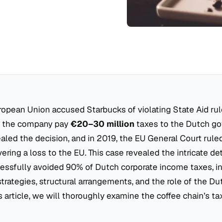
ropean Union accused Starbucks of violating State Aid ru
 the company pay
€20–30 million
taxes to the Dutch g
led the decision, and in 2019, the EU General Court ruled
vering a loss to the EU. This case revealed the intricate de
essfully avoided 90% of Dutch corporate income taxes, in
trategies, structural arrangements, and the role of the Du
is article, we will thoroughly examine the coffee chain’s t