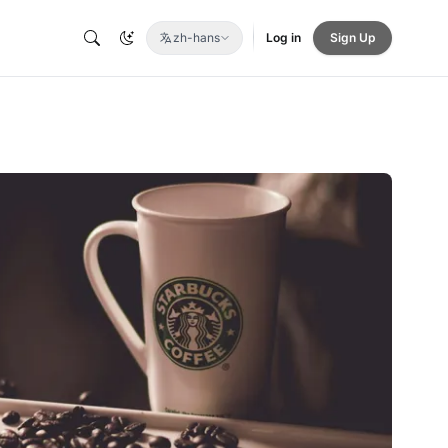
zh-hans
Log in
Sign Up