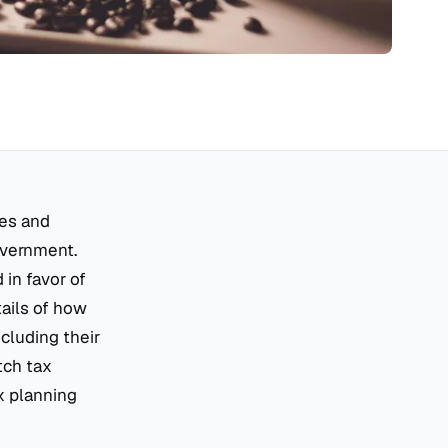
les and
overnment.
 in favor of
tails of how
cluding their
tch tax
ax planning