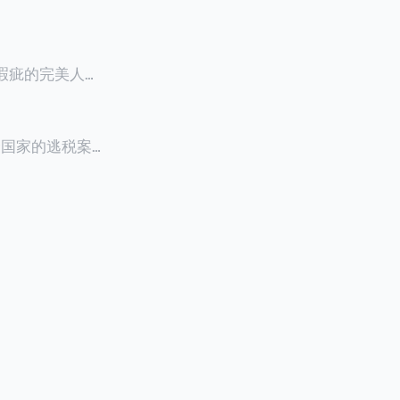
零瑕疵的完美人设
8900万人民
创下了韩国艺人史
多个国家的逃税案，
其公众形象，导
 Files》
的奇幻动作喜剧
，部分甚至因而
组织的报告及文
判决信息，网上
来推测整个事
.094元，而
后，成功进行试
持股，晚一天持
行股票就是属于