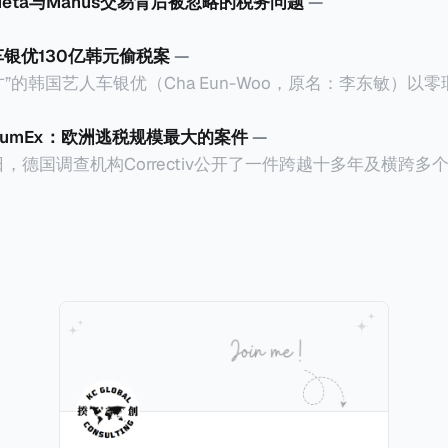
Meta与Manus交易背后被忽略的税务问题
—
车银优130亿韩元偷税案
—
”的韩国艺人车银优（Cha Eun-Woo，原名：李东敏）以
2026年1月，韩国国税厅的一纸追缴超过200亿韩元（折合约
涉嫌逃避缴纳所得税的舆论风口浪尖。 经过事情发展多月，最后他公
CumEx：欧洲逃税规模最大的案件
—
”，并补缴约130亿韩元（折合约5800万人民币）的税款，
18日，德国调查机构Correctiv公开了一件跨越十多年及横跨
的记录。虽然他已经公开承认错误，但这一风波已彻底重创
0亿欧元（折合人民币1.2万亿）。Correctiv称事件为《CumEx
产。不过，他不至于被“封杀”，2026年5月15日Netflix
 文件》），涉及超过百家金融机构，并引致了多家机构被起诉
线，车银优在剧中饰演主角之一李云情。 我们在这一篇文章将会基于
将会结合Correctiv、经合组织、amaBhungane等国际
整个事情的来龙去脉。 请注意，由于车银优的案例并无公开
 文件》的来龙去脉。 一、什么是CumEx Cum，简单来说就是
0%准确，我们已经尽量采纳多方信息，争取以最客观的角度
记日截止前未支付股息的期
息”。比如，中国银行在2025年12月5日公告派股息每10股1
tagio工作人员挖掘，经理人公司经过多次与他和父母的游说
月10日为最后的股权登记日（也就是最后一天可以享受该股息的
年初次在电影《噗通噗通我的人生》亮相以
关股息），那么2025年12月5日至12月10日期间的中国银
上述中国银行例子为例，
年12月11日（也就是上述2025年12月10日之后的