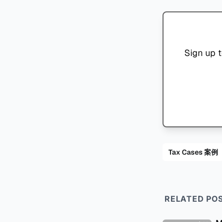
Sign up t
Tax Cases 案例
RELATED PO