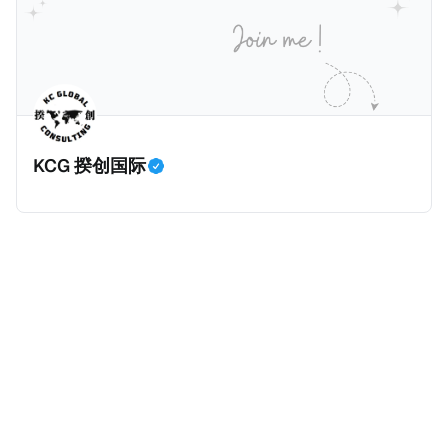
已彻底重创其公众形象，导致多项高奢代言流产。不
破产。这一篇文章将会结合Correctiv、经合组织、
过，他不至于被“封杀”，2026年5月15日Netflix的奇幻
amaBhungane等国际组织的报告及文章，来给大家剖
动作喜剧《超能路人甲》正式上线，车银优在剧中饰演
析《CumEx 文件》的来龙去脉。 一、什么是CumEx
主角之一李云情。 我们在这一篇文章将会基于网上信
Cum，简单来说就是“带股息”或“含股息”。 一家上市公
息，剖析整个事情的来龙去脉。 请注意，由于车银优的
司宣告了股息，但在股权登记日截止前未支付股息的期
案例并无公开判决信息，网上信息不一定100%准确，
间，就属于“带股息”。比如，中国银行在2025年12月5
KCG 揆创国际
我们已经尽量采纳多方信息，争取以最客观的角度来推
日公告派股息每10股1.094元，而2025年12月10日为最
测整个事件。 一、经理人公司涉税调查而被发现 车银
后的股权登记日（也就是最后一天可以享受该股息的持
优在中学三年级第一学期举办的庆典上，获得经理人公
股，晚一天持有就无法享受相关股息），那么2025年12
司Fantagio工作人员挖掘，经理人公司经过多次与他和
月5日至12月10日期间的中国银行股票就是属于“带股息”
父母的游说后，成功进行试镜。自2014年初次在电影
（Cum）。 Ex，简单来说就是“除股息”或“不带股息”。
《噗通噗通我的人生》亮相以
以上述中国银行例子为例，该银行在2025年12月11日
（也就是上述2025年12月10日之后的