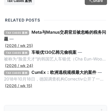
Tax Cases 案例
Share
RELATED POSTS
Meta与Manus交易背后被忽略的税务问
TAX CASES 案例
题
—
(2026 / wk 25)
车银优130亿韩元偷税案
—
TAX CASES 案例
被称为“脸蛋天才”的韩国艺人车银优（Cha Eun-Woo，
原名：李东敏）以零瑕疵的完美人设著称。但是，在
(2026 / wk 24)
2026年1月，韩国国税厅的一纸追缴超过200亿韩元
CumEx：欧洲逃税规模最大的案件
—
TAX CASES 案例
（折合约8900万人民币）通知，将其推向了涉嫌逃避
2018年10月18日，德国调查机构Correctiv公开了一件
缴纳所得税的舆论风口浪尖。 经过事情发展多月，最后
跨越十多年及横跨多个国家的逃税案，涉税金额超过
(2026 / wk 15)
他公开表示“扛全责”，并补缴约130亿韩元（折合约
1500亿欧元（折合人民币1.2万亿）。Correctiv称事件
5800万人民币）的税款，创下了韩国艺人史上最高追
为《CumEx Files》（《CumEx 文件》），涉及超过百
缴税款的记录。虽然他已经公开承认错误，但这一风波
家金融机构，并引致了多家机构被起诉，部分甚至因而