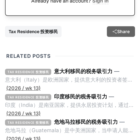
Already have an account?
Sign in
Tax Residence 投资移民
Share
RELATED POSTS
意大利移民的税务吸引力
—
TAX RESIDENCE 投资移民
意大利（Italy）是欧洲国家，提供意大利的投资者签证
计划。申请人必须满足至少以下一项标准才能获得两年
(2026 / wk 13)
投资者签证： * 投资200万欧元意大利政府债券； * 投
印度移民的税务吸引力
—
TAX RESIDENCE 投资移民
资50万欧元意大利股票； * 投资25万欧元于创新初创
印度（India）是南亚国家，提供永居投资计划，通过满
企业；或 * 向意大利公共利益项目捐赠100万欧元。 当
足特定的标准获得居留权。印度的永居投资计划要求申
(2026 / wk 13)
投资者在居留许可证有效期的两年内保持投资，则可以
请人透过外国直接投资（FDI）途径投资印度： * 申请
危地马拉移民的税务吸引力
—
TAX RESIDENCE 投资移民
在居留证到期日前至少60天申请续签3年。当投资者经
人必须在18个月内投资至少1亿卢比（约合773万人民
危地马拉（Guatemala）是中美洲国家，当申请人能够
过五年的实际居留（每年在意大利停留270天），申请
币）或36个月内投资至少2.5亿卢比（约合1933万人民
证明被动收入或养老金收入，那么可以申请永久居留计
(2026 / wk 13)