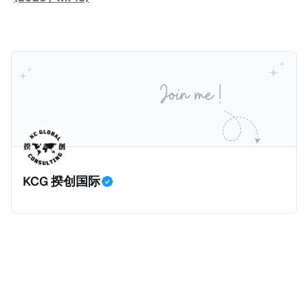
人可以申请永居。当投资者在意大利实际居住十年，就
币）； * 投资必须为每个财政年度至少20名印度人提供
划。每月被动或养老金收入要求相对较低，只需要为
可以申请加入意大利国籍。 那么，意大利的税务政策有
就业机会； * 申请人必须证明其与计划投资的行业相关
1250美元（折合约人民币9千），每位受抚养人的额外
吸引力吗？我们来看看：
的财务能力和专业知识； * 申请人必须在印度就业务注
增加300美元（折合约人民币2千）。 申请人提交材料
册公司，并提供公司注册证书和注册企业的介绍/支持信
包括：申请表、护照、无犯罪证明，以及最后一次进入
等证明文件；以及 * 申请人应积极参与管理业务运营，
危地马拉的证明，且材料必须公证并翻译成西班牙语。
并提供有关投资将如何为印度经济做出贡献的详细计
在危地马拉居住至少五年、具备流利西班牙语、对当地
划。 永居签证为10年，到期后可续签，家庭成员可同时
历史文化有认识，就可以入籍成为危地马拉公民。 那
申请。申请人在印度居住共12年后有资格申请印度公民
么，危地马拉的税务政策有吸引力吗？我们来看看：
身份，包括在申请前连续居住11年，短暂缺席的少数例
KCG 揆创国际
外。由于印度不允许双重国籍，申请人必须放弃其原始
公民身份才能获得印度公民身份。 那么，印度的税务政
策有吸引力吗？我们来看看：