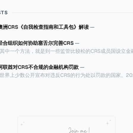
STS
澳洲CRS《自我检查指南和工具包》解读
—
经合组织如何协助塞舌尔完善CRS
—
的其中一个方法，就是到一些监管比较松的CRS成员国设立金
的信息来避免金融信息透过CRS传回至居民地的税务机关。这
一定是有意为之，毕竟不少成员都是属于发展中国家，没有
阿联酋对CRS不合规的金融机构罚款
—
有心人找到规避CRS的漏洞。 不过，这种情况不会持久，因为经合
世界上少数公开宣布对违反CRS的行为处以罚款的国家。202
ECD Global Forum）会提供技术支持，让目前机关尚待
比全球市场（ADGM）发布了对23家违反CRS（共同报告准
及CARF，避免造成全球CRS制度的漏洞。我们一起看看经合
国账户税收合规法案，也就是美国版的CRS）的实体处以罚款的
舌尔（Seychelles）。
的金融服务监管局（FSRA）宣布对23家实体处以总计61万迪
罚款，原因是它们违反了阿联酋的《2017年CRS条例》、《202
持有人的信息，以协助打击国际逃税行为。阿联酋签署的政
区之间金融账户数据的自动交换，增强了全球税务透明度。