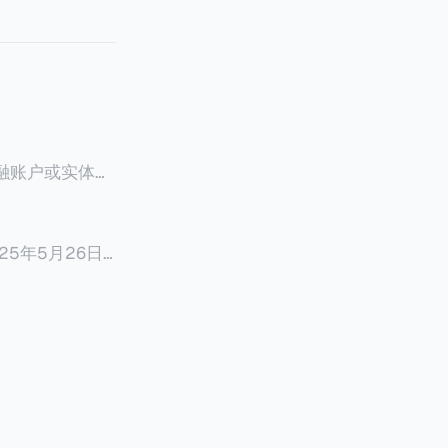
融账户或实体，
些CRS成员国
足够的资源及能
5年5月26日，
完善的CRS成员更
则）和
组织如何协助一
新闻稿。在新闻
拉姆（折合约人
2年FATCA条
府间协议通过促