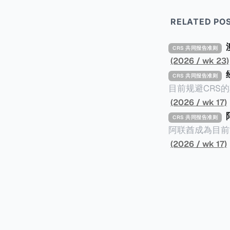
RELATED PO
CRS 共同报告准则
(2026 / wk 23)
CRS 共同报告准则
目前规避CRS
并透过提供错误
(2026 / wk 17)
的监管较松并不
CRS 共同报告准则
力来实施CRS，自然就让
阿联酋成為目前
组织全球论坛（O
阿联酋的阿布扎
(2026 / wk 17)
好的实施CRS
FATCA（外
个发展中国家：塞
稿中，ADGM
民币113万）的
例》。 这两条条例在阿联酋落实了CRS及FATCA要求，要求报告金融实体（简称RFI）收集
并报告外国账户
进不同司法管辖