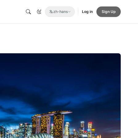
zh-hans
Log in
Sign Up