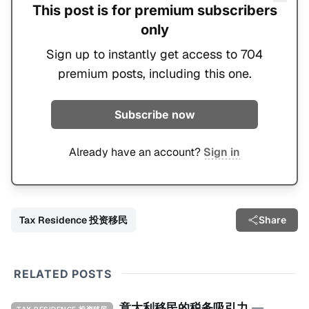
This post is for premium subscribers
only
Sign up to instantly get access to 704
premium posts, including this one.
Subscribe now
Already have an account?
Sign in
Tax Residence 投资移民
Share
RELATED POSTS
意大利移民的税务吸引力
—
TAX RESIDENCE 投资移民