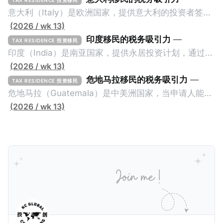
意大利（Italy）是欧洲国家，提供意大利的投资者签证
计划。申请人必须满足至少以下一项标准才能获得两年
(2026 / wk 13)
投资者签证： * 投资200万欧元意大利政府债券； * 投
印度移民的税务吸引力
—
TAX RESIDENCE 投资移民
资50万欧元意大利股票； * 投资25万欧元于创新初创
印度（India）是南亚国家，提供永居投资计划，通过满
企业；或 * 向意大利公共利益项目捐赠100万欧元。 当
足特定的标准获得居留权。印度的永居投资计划要求申
(2026 / wk 13)
投资者在居留许可证有效期的两年内保持投资，则可以
请人透过外国直接投资（FDI）途径投资印度： * 申请
危地马拉移民的税务吸引力
—
TAX RESIDENCE 投资移民
在居留证到期日前至少60天申请续签3年。当投资者经
人必须在18个月内投资至少1亿卢比（约合773万人民
危地马拉（Guatemala）是中美洲国家，当申请人能够
过五年的实际居留（每年在意大利停留270天），申请
币）或36个月内投资至少2.5亿卢比（约合1933万人民
证明被动收入或养老金收入，那么可以申请永久居留计
(2026 / wk 13)
人可以申请永居。当投资者在意大利实际居住十年，就
币）； * 投资必须为每个财政年度至少20名印度人提供
划。每月被动或养老金收入要求相对较低，只需要为
可以申请加入意大利国籍。 那么，意大利的税务政策有
就业机会； * 申请人必须证明其与计划投资的行业相关
1250美元（折合约人民币9千），每位受抚养人的额外
吸引力吗？我们来看看：
的财务能力和专业知识； * 申请人必须在印度就业务注
增加300美元（折合约人民币2千）。 申请人提交材料
册公司，并提供公司注册证书和注册企业的介绍/支持信
包括：申请表、护照、无犯罪证明，以及最后一次进入
等证明文件；以及 * 申请人应积极参与管理业务运营，
危地马拉的证明，且材料必须公证并翻译成西班牙语。
并提供有关投资将如何为印度经济做出贡献的详细计
在危地马拉居住至少五年、具备流利西班牙语、对当地
划。 永居签证为10年，到期后可续签，家庭成员可同时
历史文化有认识，就可以入籍成为危地马拉公民。 那
申请。申请人在印度居住共12年后有资格申请印度公民
么，危地马拉的税务政策有吸引力吗？我们来看看：