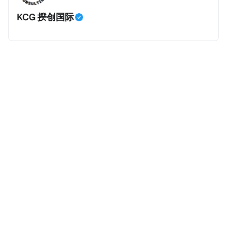
身份，包括在申请前连续居住11年，短暂缺席的少数例
KCG 揆创国际
外。由于印度不允许双重国籍，申请人必须放弃其原始
公民身份才能获得印度公民身份。 那么，印度的税务政
策有吸引力吗？我们来看看：