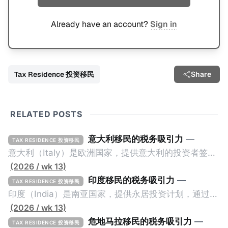
Already have an account?
Sign in
Tax Residence 投资移民
Share
RELATED POSTS
意大利移民的税务吸引力
—
TAX RESIDENCE 投资移民
意大利（Italy）是欧洲国家，提供意大利的投资者签证
计划。申请人必须满足至少以下一项标准才能获得两年
(2026 / wk 13)
投资者签证： * 投资200万欧元意大利政府债券； * 投
印度移民的税务吸引力
—
TAX RESIDENCE 投资移民
资50万欧元意大利股票； * 投资25万欧元于创新初创
印度（India）是南亚国家，提供永居投资计划，通过满
企业；或 * 向意大利公共利益项目捐赠100万欧元。 当
足特定的标准获得居留权。印度的永居投资计划要求申
(2026 / wk 13)
投资者在居留许可证有效期的两年内保持投资，则可以
请人透过外国直接投资（FDI）途径投资印度： * 申请
危地马拉移民的税务吸引力
—
TAX RESIDENCE 投资移民