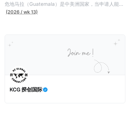
在居留证到期日前至少60天申请续签3年。当投资者经
人必须在18个月内投资至少1亿卢比（约合773万人民
危地马拉（Guatemala）是中美洲国家，当申请人能够
过五年的实际居留（每年在意大利停留270天），申请
币）或36个月内投资至少2.5亿卢比（约合1933万人民
证明被动收入或养老金收入，那么可以申请永久居留计
(2026 / wk 13)
人可以申请永居。当投资者在意大利实际居住十年，就
币）； * 投资必须为每个财政年度至少20名印度人提供
划。每月被动或养老金收入要求相对较低，只需要为
可以申请加入意大利国籍。 那么，意大利的税务政策有
就业机会； * 申请人必须证明其与计划投资的行业相关
1250美元（折合约人民币9千），每位受抚养人的额外
吸引力吗？我们来看看：
的财务能力和专业知识； * 申请人必须在印度就业务注
增加300美元（折合约人民币2千）。 申请人提交材料
册公司，并提供公司注册证书和注册企业的介绍/支持信
包括：申请表、护照、无犯罪证明，以及最后一次进入
等证明文件；以及 * 申请人应积极参与管理业务运营，
危地马拉的证明，且材料必须公证并翻译成西班牙语。
并提供有关投资将如何为印度经济做出贡献的详细计
在危地马拉居住至少五年、具备流利西班牙语、对当地
划。 永居签证为10年，到期后可续签，家庭成员可同时
历史文化有认识，就可以入籍成为危地马拉公民。 那
申请。申请人在印度居住共12年后有资格申请印度公民
么，危地马拉的税务政策有吸引力吗？我们来看看：
身份，包括在申请前连续居住11年，短暂缺席的少数例
KCG 揆创国际
外。由于印度不允许双重国籍，申请人必须放弃其原始
公民身份才能获得印度公民身份。 那么，印度的税务政
策有吸引力吗？我们来看看：