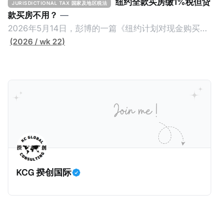
纽约全款买房缴1%税但贷
JURISDICTIONAL TAX 国家及地区税法
款买房不用？
—
2026年5月14日，彭博的一篇《纽约计划对现金购买的
100万美元以上房产征税》（New York Plans Tax on
(2026 / wk 22)
Homes over $1 Million Purchased With Cash ），报
道了美国纽约州议员正计划对纽约市售价至少100万美
元且全款购房征收新税，而且未来扩展至纽约州所有售
价超过100万美元的现金购房，包括郊区和北部地区的
房产。新税将为购房价格的1%，由买方支付。纽约市的
这项税收预计就能筹集1.6亿美元，用于填补该市的预算
缺口。 根据非营利组织纽约市社区中心汇编的数据，
2025年上半年纽约市近1.8万笔交易中，全款交易占了
60%以上。报告发现，在曼哈顿，2025年1月至6月期
KCG 揆创国际
间，超过300万美元的房产交易中，90%都是全款交易
（在纽约买房的人真的好有钱）。买房者选择全款买房
有两个原因： * 对于纽约市竞争异常激烈的房地产市场
中的卖家来说，全现金交易也是一个颇具吸引力的选