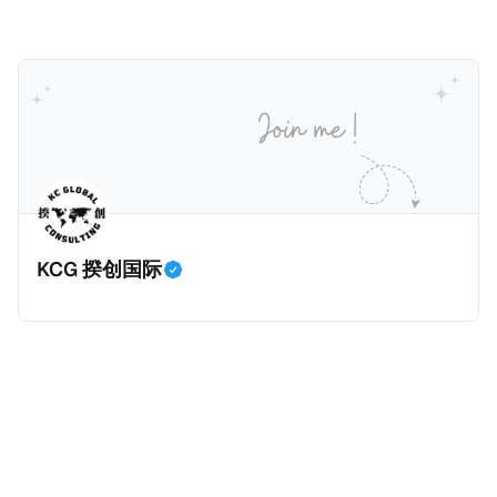
Homes over $1 Million Purchased With Cash ），报
道了美国纽约州议员正计划对纽约市售价至少100万美
元且全款购房征收新税，而且未来扩展至纽约州所有售
价超过100万美元的现金购房，包括郊区和北部地区的
房产。新税将为购房价格的1%，由买方支付。纽约市的
这项税收预计就能筹集1.6亿美元，用于填补该市的预算
缺口。 根据非营利组织纽约市社区中心汇编的数据，
2025年上半年纽约市近1.8万笔交易中，全款交易占了
60%以上。报告发现，在曼哈顿，2025年1月至6月期
KCG 揆创国际
间，超过300万美元的房产交易中，90%都是全款交易
（在纽约买房的人真的好有钱）。买房者选择全款买房
有两个原因： * 对于纽约市竞争异常激烈的房地产市场
中的卖家来说，全现金交易也是一个颇具吸引力的选
择：它比处理有时耗时漫长的抵押贷款审批流程更快，
而且交易失败的可能性也更低（这方面中国房产卖家也
肯定理解）；以及 * 抵押贷款成本高昂。