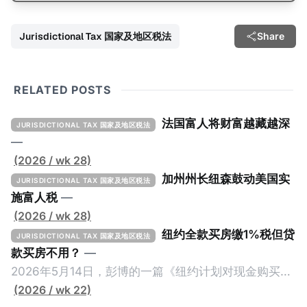
Jurisdictional Tax 国家及地区税法
Share
RELATED POSTS
法国富人将财富越藏越深
JURISDICTIONAL TAX 国家及地区税法
—
(2026 / wk 28)
加州州长纽森鼓动美国实
JURISDICTIONAL TAX 国家及地区税法
施富人税
—
(2026 / wk 28)
纽约全款买房缴1%税但贷
JURISDICTIONAL TAX 国家及地区税法
款买房不用？
—
2026年5月14日，彭博的一篇《纽约计划对现金购买的
100万美元以上房产征税》（New York Plans Tax on
(2026 / wk 22)