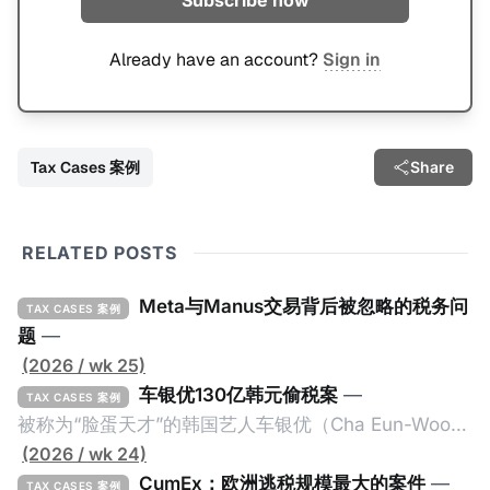
Subscribe now
Already have an account?
Sign in
Tax Cases 案例
Share
RELATED POSTS
Meta与Manus交易背后被忽略的税务问
TAX CASES 案例
题
—
(2026 / wk 25)
车银优130亿韩元偷税案
—
TAX CASES 案例
被称为“脸蛋天才”的韩国艺人车银优（Cha Eun-Woo，
原名：李东敏）以零瑕疵的完美人设著称。但是，在
(2026 / wk 24)
2026年1月，韩国国税厅的一纸追缴超过200亿韩元
CumEx：欧洲逃税规模最大的案件
—
TAX CASES 案例