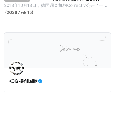
（折合约8900万人民币）通知，将其推向了涉嫌逃避
2018年10月18日，德国调查机构Correctiv公开了一件
缴纳所得税的舆论风口浪尖。 经过事情发展多月，最后
跨越十多年及横跨多个国家的逃税案，涉税金额超过
(2026 / wk 15)
他公开表示“扛全责”，并补缴约130亿韩元（折合约
1500亿欧元（折合人民币1.2万亿）。Correctiv称事件
5800万人民币）的税款，创下了韩国艺人史上最高追
为《CumEx Files》（《CumEx 文件》），涉及超过百
缴税款的记录。虽然他已经公开承认错误，但这一风波
家金融机构，并引致了多家机构被起诉，部分甚至因而
已彻底重创其公众形象，导致多项高奢代言流产。不
破产。这一篇文章将会结合Correctiv、经合组织、
过，他不至于被“封杀”，2026年5月15日Netflix的奇幻
amaBhungane等国际组织的报告及文章，来给大家剖
动作喜剧《超能路人甲》正式上线，车银优在剧中饰演
析《CumEx 文件》的来龙去脉。 一、什么是CumEx
主角之一李云情。 我们在这一篇文章将会基于网上信
Cum，简单来说就是“带股息”或“含股息”。 一家上市公
息，剖析整个事情的来龙去脉。 请注意，由于车银优的
司宣告了股息，但在股权登记日截止前未支付股息的期
案例并无公开判决信息，网上信息不一定100%准确，
间，就属于“带股息”。比如，中国银行在2025年12月5
KCG 揆创国际
我们已经尽量采纳多方信息，争取以最客观的角度来推
日公告派股息每10股1.094元，而2025年12月10日为最
测整个事件。 一、经理人公司涉税调查而被发现 车银
后的股权登记日（也就是最后一天可以享受该股息的持
优在中学三年级第一学期举办的庆典上，获得经理人公
股，晚一天持有就无法享受相关股息），那么2025年12
司Fantagio工作人员挖掘，经理人公司经过多次与他和
月5日至12月10日期间的中国银行股票就是属于“带股息”
父母的游说后，成功进行试镜。自2014年初次在电影
（Cum）。 Ex，简单来说就是“除股息”或“不带股息”。