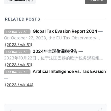
RELATED POSTS
Global Tax Evasion Report 2024
—
TAX BASICS 入门
On October 22, 2023, the EU Tax Observatory
(referred to as the "Observatory" in this article),
(2023 / wk 51)
headquartered in Paris, France, released its 91-
2024年全球偷漏税报告
—
TAX BASICS 入门
page Global Tax Evasion Report 2024 (referred to
2023年10月22日，位于法国巴黎的欧洲税务观察组织
as the "Report" in this article). This comprehensive
（EU Tax Observatory，本文简称组织）发布了一共
(2023 / wk 51)
report, crafted by over 100 researchers, provides
91页的《Global Tax Evasion Report 2024》（2024
Artificial Intelligence vs. Tax Evasion
TAX BASICS 入门
年全球偷漏税报告，本文简称报告）。这份报告由超过
—
100位研究人员精心打造，含金量高，对过去10年来全
(2023 / wk 44)
球对防止高净值人士及跨国企业的偷漏税行动进行总
结，分析了当中的成功及失败的地方，以及针对研究结
果提出未来的全球反避税方案。我们在这个系列文章中