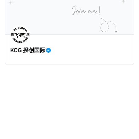
将为大家解读这一份报告，有兴趣阅读原文的粉丝们请
点击上述链接以下载报告原文。 请注意，这份报告提到
的偷漏税是从税务的公平性角度来看偷漏税：富人大企
业应该承担较大的税费。换言之，即便富人大企业所在
的避税行为是合法的，在这份报告也会视为偷漏税。 这
一份报告主要分为七个部分，包括： * 内容摘要总结了
KCG 揆创国际
六项全球偷漏税及国际税务竞争的新发现，以及提出防
止全球偷漏税； * 报告介绍：提出报告的目标、欧洲税
务观察组织目标、报告的研究方法、报告的架构及目
标； * 第一章：全球离岸偷漏税趋势分析。全球离岸金
融财富的演变、评估全球自动信息交换的影响、以及日
益重