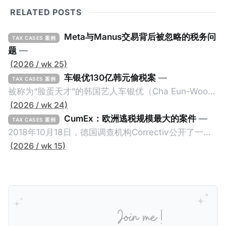
RELATED POSTS
Meta与Manus交易背后被忽略的税务问
TAX CASES 案例
题
—
(2026 / wk 25)
车银优130亿韩元偷税案
—
TAX CASES 案例
被称为“脸蛋天才”的韩国艺人车银优（Cha Eun-Woo，
原名：李东敏）以零瑕疵的完美人设著称。但是，在
(2026 / wk 24)
2026年1月，韩国国税厅的一纸追缴超过200亿韩元
CumEx：欧洲逃税规模最大的案件
—
TAX CASES 案例
（折合约8900万人民币）通知，将其推向了涉嫌逃避
2018年10月18日，德国调查机构Correctiv公开了一件
缴纳所得税的舆论风口浪尖。 经过事情发展多月，最后
跨越十多年及横跨多个国家的逃税案，涉税金额超过
(2026 / wk 15)
他公开表示“扛全责”，并补缴约130亿韩元（折合约
1500亿欧元（折合人民币1.2万亿）。Correctiv称事件
5800万人民币）的税款，创下了韩国艺人史上最高追
为《CumEx Files》（《CumEx 文件》），涉及超过百
缴税款的记录。虽然他已经公开承认错误，但这一风波
家金融机构，并引致了多家机构被起诉，部分甚至因而
已彻底重创其公众形象，导致多项高奢代言流产。不
破产。这一篇文章将会结合Correctiv、经合组织、
过，他不至于被“封杀”，2026年5月15日Netflix的奇幻
amaBhungane等国际组织的报告及文章，来给大家剖