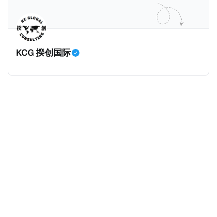
动作喜剧《超能路人甲》正式上线，车银优在剧中饰演
析《CumEx 文件》的来龙去脉。 一、什么是CumEx
主角之一李云情。 我们在这一篇文章将会基于网上信
Cum，简单来说就是“带股息”或“含股息”。 一家上市公
息，剖析整个事情的来龙去脉。 请注意，由于车银优的
司宣告了股息，但在股权登记日截止前未支付股息的期
案例并无公开判决信息，网上信息不一定100%准确，
间，就属于“带股息”。比如，中国银行在2025年12月5
KCG 揆创国际
我们已经尽量采纳多方信息，争取以最客观的角度来推
日公告派股息每10股1.094元，而2025年12月10日为最
测整个事件。 一、经理人公司涉税调查而被发现 车银
后的股权登记日（也就是最后一天可以享受该股息的持
优在中学三年级第一学期举办的庆典上，获得经理人公
股，晚一天持有就无法享受相关股息），那么2025年12
司Fantagio工作人员挖掘，经理人公司经过多次与他和
月5日至12月10日期间的中国银行股票就是属于“带股息”
父母的游说后，成功进行试镜。自2014年初次在电影
（Cum）。 Ex，简单来说就是“除股息”或“不带股息”。
《噗通噗通我的人生》亮相以
以上述中国银行例子为例，该银行在2025年12月11日
（也就是上述2025年12月10日之后的