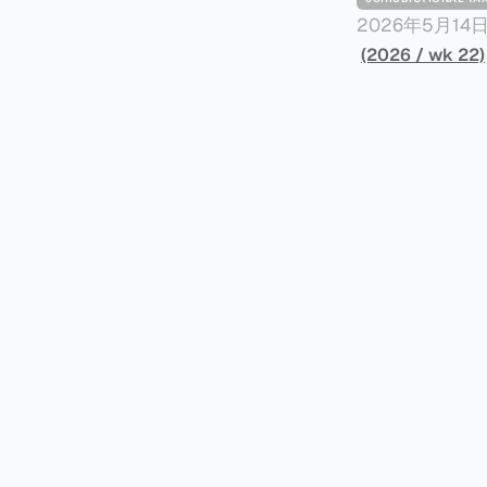
2026年5月
York Plans T
(2026 / wk 22)
员正计划对纽约
价超过100万
方支付。纽约市的
组织纽约市社区
60%以上。报
90%都是全款
于纽约市竞争异
择：它比处理有