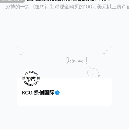
14日，彭博的一篇《纽约计划对现金购买的100万美元以上房产
ax on Homes over $1 Million Purchased With Cash
市售价至少100万美元且全款购房征收新税，而且未来扩展
美元的现金购房，包括郊区和北部地区的房产。新税将为购房价
这项税收预计就能筹集1.6亿美元，用于填补该市的预算缺口。 根据
中心汇编的数据，2025年上半年纽约市近1.8万笔交易中，
告发现，在曼哈顿，2025年1月至6月期间，超过300万美元
交易（在纽约买房的人真的好有钱）。买房者选择全款买房有两个原
常激烈的房地产市场中的卖家来说，全现金交易也是一个颇
时耗时漫长的抵押贷款审批流程更快，而且交易失败的可能
面中国房产卖家也肯定理解）；以及 * 抵押贷款成本高昂。
KCG 揆创国际