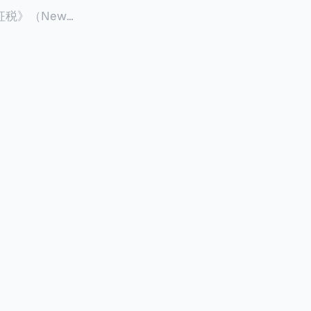
征税》（New
 ），报道了美国纽约州议
至纽约州所有售
格的1%，由买
非营利
全款交易占了
的房产交易中，
因： * 对
具吸引力的选
性也更低（这方