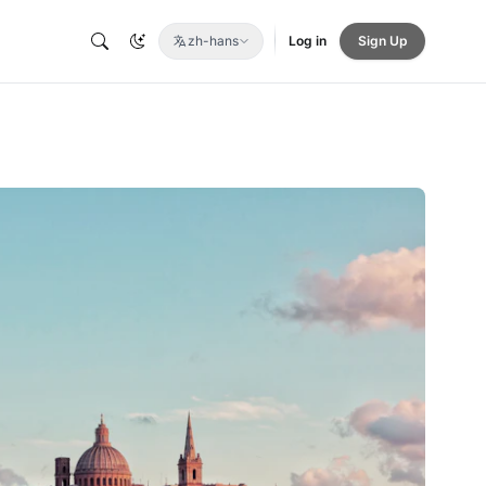
zh-hans
Log in
Sign Up