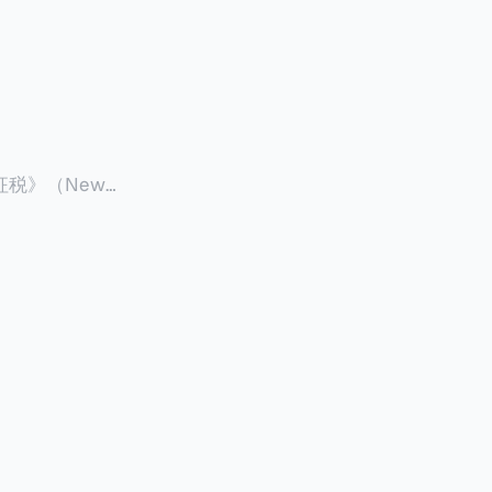
征税》（New
 ），报道了美国纽约州议
至纽约州所有售
格的1%，由买
非营利
全款交易占了
的房产交易中，
因： * 对
具吸引力的选
性也更低（这方