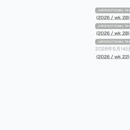
JURISDICTIONAL 
(2026 / wk 28)
JURISDICTIONAL 
(2026 / wk 28)
JURISDICTIONAL 
2026年5月
York Plans T
(2026 / wk 22)
员正计划对纽约
价超过100万
方支付。纽约市的
组织纽约市社区
60%以上。报
90%都是全款
于纽约市竞争异
择：它比处理有