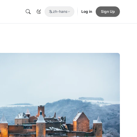
zh-hans
Log in
Sign Up