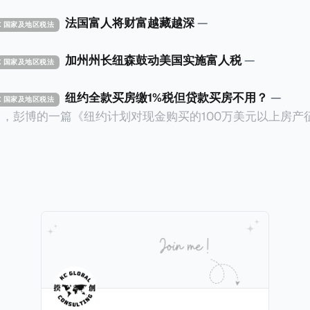
法国富人将财富越藏越深
—
TAX 国家及地区税法
加州州长纽森鼓动美国实施富人税
—
TAX 国家及地区税法
纽约全款买房缴1%税但贷款买房不用？
—
TAX 国家及地区税法
14日，彭博的一篇《纽约计划对现金购买的100万美元以上房产
ax on Homes over $1 Million Purchased With Cash
市售价至少100万美元且全款购房征收新税，而且未来扩展
美元的现金购房，包括郊区和北部地区的房产。新税将为购房价
这项税收预计就能筹集1.6亿美元，用于填补该市的预算缺口。 根据
中心汇编的数据，2025年上半年纽约市近1.8万笔交易中，
告发现，在曼哈顿，2025年1月至6月期间，超过300万美元
交易（在纽约买房的人真的好有钱）。买房者选择全款买房有两个原
常激烈的房地产市场中的卖家来说，全现金交易也是一个颇
时耗时漫长的抵押贷款审批流程更快，而且交易失败的可能
面中国房产卖家也肯定理解）；以及 * 抵押贷款成本高昂。