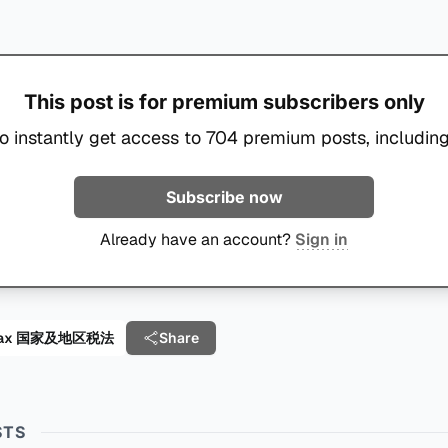
This post is for premium subscribers only
o instantly get access to 704 premium posts, including
Subscribe now
Already have an account?
Sign in
al Tax 国家及地区税法
Share
STS