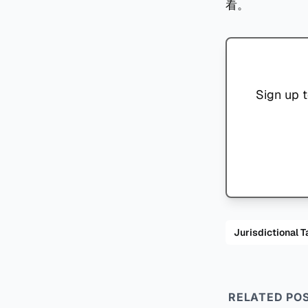
看。
Sign up t
Jurisdiction
RELATED PO