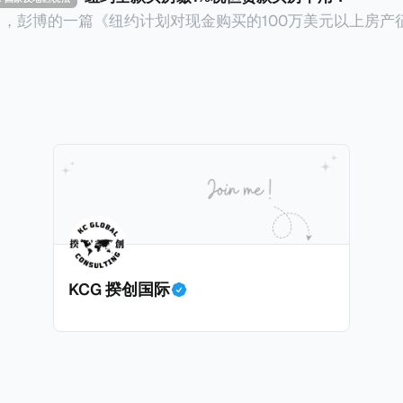
14日，彭博的一篇《纽约计划对现金购买的100万美元以上房产
ax on Homes over $1 Million Purchased With Cash
市售价至少100万美元且全款购房征收新税，而且未来扩展
美元的现金购房，包括郊区和北部地区的房产。新税将为购房价
这项税收预计就能筹集1.6亿美元，用于填补该市的预算缺口。 根据
中心汇编的数据，2025年上半年纽约市近1.8万笔交易中，
告发现，在曼哈顿，2025年1月至6月期间，超过300万美元
交易（在纽约买房的人真的好有钱）。买房者选择全款买房有两个原
常激烈的房地产市场中的卖家来说，全现金交易也是一个颇
时耗时漫长的抵押贷款审批流程更快，而且交易失败的可能
面中国房产卖家也肯定理解）；以及 * 抵押贷款成本高昂。
KCG 揆创国际