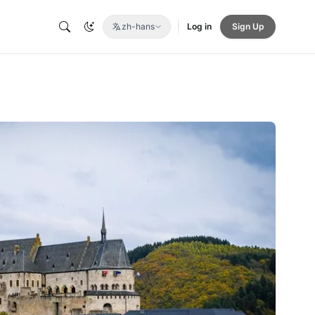
zh-hans
Log in
Sign Up