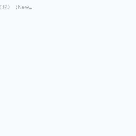
征税》（New
 ），报道了美国纽约州议
至纽约州所有售
格的1%，由买
非营利
全款交易占了
的房产交易中，
因： * 对
具吸引力的选
性也更低（这方