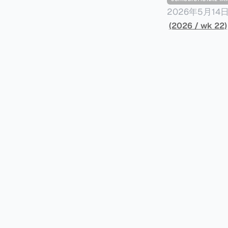
2026年5月
York Plans T
(2026 / wk 22)
员正计划对纽约
价超过100万
方支付。纽约市的
组织纽约市社区
60%以上。报
90%都是全款
于纽约市竞争异
择：它比处理有