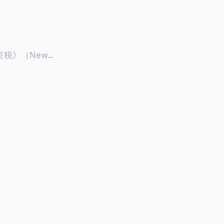
征税》（New
 ），报道了美国纽约州议
至纽约州所有售
格的1%，由买
非营利
全款交易占了
的房产交易中，
因： * 对
具吸引力的选
性也更低（这方