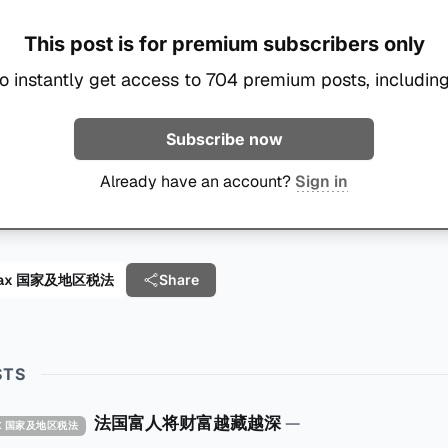
This post is for premium subscribers only
o instantly get access to 704 premium posts, including
Subscribe now
Already have an account?
Sign in
al Tax 国家及地区税法
Share
STS
法国富人将财富越藏越深
—
TAX 国家及地区税法