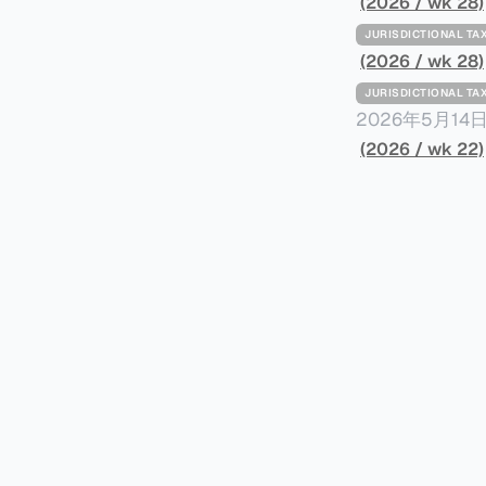
(2026 / wk 28)
JURISDICTIONAL 
(2026 / wk 28)
JURISDICTIONAL 
2026年5月
York Plans T
(2026 / wk 22)
员正计划对纽约
价超过100万
方支付。纽约市的
组织纽约市社区
60%以上。报
90%都是全款
于纽约市竞争异
择：它比处理有