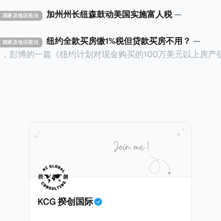
加州州长纽森鼓动美国实施富人税
—
TAX 国家及地区税法
纽约全款买房缴1%税但贷款买房不用？
—
TAX 国家及地区税法
14日，彭博的一篇《纽约计划对现金购买的100万美元以上房产
ax on Homes over $1 Million Purchased With Cash
市售价至少100万美元且全款购房征收新税，而且未来扩展
美元的现金购房，包括郊区和北部地区的房产。新税将为购房价
这项税收预计就能筹集1.6亿美元，用于填补该市的预算缺口。 根据
中心汇编的数据，2025年上半年纽约市近1.8万笔交易中，
告发现，在曼哈顿，2025年1月至6月期间，超过300万美元
交易（在纽约买房的人真的好有钱）。买房者选择全款买房有两个原
常激烈的房地产市场中的卖家来说，全现金交易也是一个颇
时耗时漫长的抵押贷款审批流程更快，而且交易失败的可能
面中国房产卖家也肯定理解）；以及 * 抵押贷款成本高昂。
KCG 揆创国际