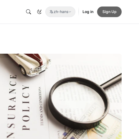
zh-hans
Log in
Sign Up