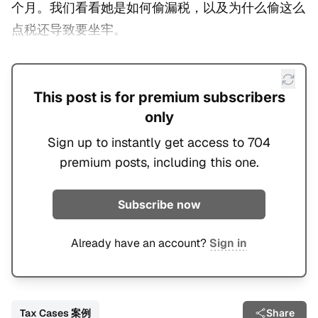
个月。我们看看她是如何偷漏税，以及为什么偷这么
点税还导致要坐牢。
This post is for premium subscribers
only
Sign up to instantly get access to 704
premium posts, including this one.
Subscribe now
Already have an account?
Sign in
Tax Cases 案例
Share