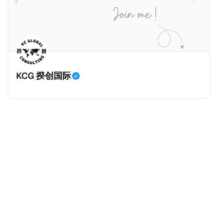
过，他不至于被“封杀”，2026年5月15日Netflix的奇幻
amaBhungane等国际组织的报告及文章，来给大家剖
动作喜剧《超能路人甲》正式上线，车银优在剧中饰演
析《CumEx 文件》的来龙去脉。 一、什么是CumEx
主角之一李云情。 我们在这一篇文章将会基于网上信
Cum，简单来说就是“带股息”或“含股息”。 一家上市公
息，剖析整个事情的来龙去脉。 请注意，由于车银优的
司宣告了股息，但在股权登记日截止前未支付股息的期
案例并无公开判决信息，网上信息不一定100%准确，
间，就属于“带股息”。比如，中国银行在2025年12月5
KCG 揆创国际
我们已经尽量采纳多方信息，争取以最客观的角度来推
日公告派股息每10股1.094元，而2025年12月10日为最
测整个事件。 一、经理人公司涉税调查而被发现 车银
后的股权登记日（也就是最后一天可以享受该股息的持
优在中学三年级第一学期举办的庆典上，获得经理人公
股，晚一天持有就无法享受相关股息），那么2025年12
司Fantagio工作人员挖掘，经理人公司经过多次与他和
月5日至12月10日期间的中国银行股票就是属于“带股息”
父母的游说后，成功进行试镜。自2014年初次在电影
（Cum）。 Ex，简单来说就是“除股息”或“不带股息”。
《噗通噗通我的人生》亮相以
以上述中国银行例子为例，该银行在2025年12月11日
（也就是上述2025年12月10日之后的