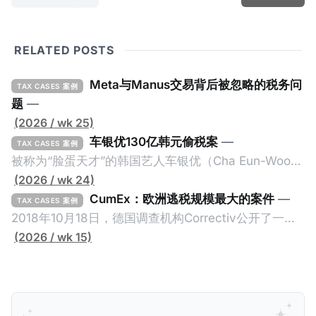
RELATED POSTS
Meta与Manus交易背后被忽略的税务问
TAX CASES 案例
题
—
(2026 / wk 25)
车银优130亿韩元偷税案
—
TAX CASES 案例
被称为“脸蛋天才”的韩国艺人车银优（Cha Eun-Woo，
原名：李东敏）以零瑕疵的完美人设著称。但是，在
(2026 / wk 24)
2026年1月，韩国国税厅的一纸追缴超过200亿韩元
CumEx：欧洲逃税规模最大的案件
—
TAX CASES 案例
（折合约8900万人民币）通知，将其推向了涉嫌逃避
2018年10月18日，德国调查机构Correctiv公开了一件
缴纳所得税的舆论风口浪尖。 经过事情发展多月，最后
跨越十多年及横跨多个国家的逃税案，涉税金额超过
(2026 / wk 15)
他公开表示“扛全责”，并补缴约130亿韩元（折合约
1500亿欧元（折合人民币1.2万亿）。Correctiv称事件
5800万人民币）的税款，创下了韩国艺人史上最高追
为《CumEx Files》（《CumEx 文件》），涉及超过百
缴税款的记录。虽然他已经公开承认错误，但这一风波
家金融机构，并引致了多家机构被起诉，部分甚至因而
已彻底重创其公众形象，导致多项高奢代言流产。不
破产。这一篇文章将会结合Correctiv、经合组织、