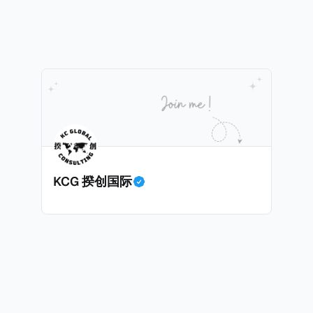
产。不过，他不至于被“封杀”，2026年5月15日Netflix
 文件》），涉及超过百家金融机构，并引致了多家机构被起诉
线，车银优在剧中饰演主角之一李云情。 我们在这一篇文章将会基于
将会结合Correctiv、经合组织、amaBhungane等国际
整个事情的来龙去脉。 请注意，由于车银优的案例并无公开
 文件》的来龙去脉。 一、什么是CumEx Cum，简单来说就是
0%准确，我们已经尽量采纳多方信息，争取以最客观的角度
记日截止前未支付股息的期
息”。比如，中国银行在2025年12月5日公告派股息每10股1
tagio工作人员挖掘，经理人公司经过多次与他和父母的游说
月10日为最后的股权登记日（也就是最后一天可以享受该股息的
年初次在电影《噗通噗通我的人生》亮相以
关股息），那么2025年12月5日至12月10日期间的中国银
上述中国银行例子为例，
年12月11日（也就是上述2025年12月10日之后的
KCG 揆创国际