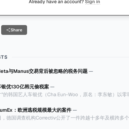
Already have an account?
Sign in
Share
STS
Meta与Manus交易背后被忽略的税务问题
—
车银优130亿韩元偷税案
—
”的韩国艺人车银优（Cha Eun-Woo，原名：李东敏）以
2026年1月，韩国国税厅的一纸追缴超过200亿韩元（折合约
涉嫌逃避缴纳所得税的舆论风口浪尖。 经过事情发展多月，最后他公
CumEx：欧洲逃税规模最大的案件
—
”，并补缴约130亿韩元（折合约5800万人民币）的税款，
18日，德国调查机构Correctiv公开了一件跨越十多年及横跨
的记录。虽然他已经公开承认错误，但这一风波已彻底重创
0亿欧元（折合人民币1.2万亿）。Correctiv称事件为《CumEx