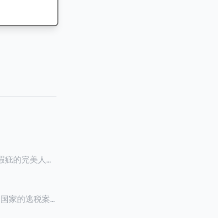
零瑕疵的完美人设
8900万人民
创下了韩国艺人史
多个国家的逃税案，
其公众形象，导
 Files》