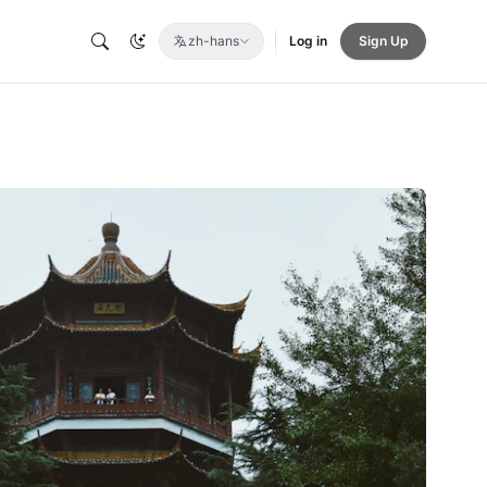
zh-hans
Log in
Sign Up