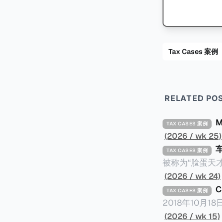
Tax Cases 案例
RELATED PO
TAX CASES 案例
(2026 / wk 25)
TAX CASES 案例
被称为“脸蛋天才
著称。但是，在
(2026 / wk 24)
币）通知，将其推向了
TAX CASES 案例
开表示“扛全责
2018年10月
上最高追缴税款
涉税金额超过150
(2026 / wk 15)