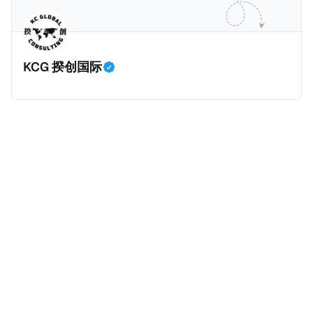
主角之一李云情。 我们在这一篇文章将会基于网上信
Cum，简单来说就是“带股息”或“含股息”。 一家上市公
息，剖析整个事情的来龙去脉。 请注意，由于车银优的
司宣告了股息，但在股权登记日截止前未支付股息的期
案例并无公开判决信息，网上信息不一定100%准确，
间，就属于“带股息”。比如，中国银行在2025年12月5
KCG 揆创国际
我们已经尽量采纳多方信息，争取以最客观的角度来推
日公告派股息每10股1.094元，而2025年12月10日为最
测整个事件。 一、经理人公司涉税调查而被发现 车银
后的股权登记日（也就是最后一天可以享受该股息的持
优在中学三年级第一学期举办的庆典上，获得经理人公
股，晚一天持有就无法享受相关股息），那么2025年12
司Fantagio工作人员挖掘，经理人公司经过多次与他和
月5日至12月10日期间的中国银行股票就是属于“带股息”
父母的游说后，成功进行试镜。自2014年初次在电影
（Cum）。 Ex，简单来说就是“除股息”或“不带股息”。
《噗通噗通我的人生》亮相以
以上述中国银行例子为例，该银行在2025年12月11日
（也就是上述2025年12月10日之后的