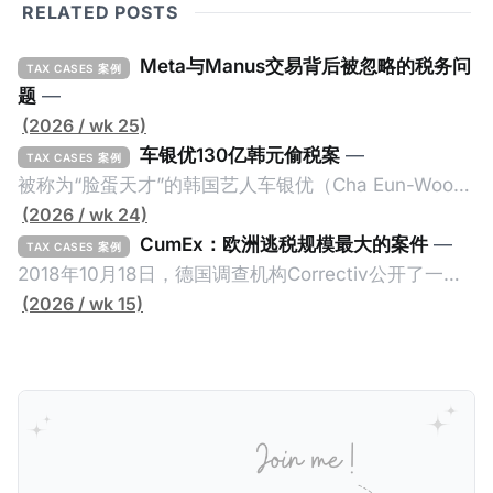
RELATED POSTS
Meta与Manus交易背后被忽略的税务问
TAX CASES 案例
题
—
(2026 / wk 25)
车银优130亿韩元偷税案
—
TAX CASES 案例
被称为“脸蛋天才”的韩国艺人车银优（Cha Eun-Woo，
原名：李东敏）以零瑕疵的完美人设著称。但是，在
(2026 / wk 24)
2026年1月，韩国国税厅的一纸追缴超过200亿韩元
CumEx：欧洲逃税规模最大的案件
—
TAX CASES 案例
（折合约8900万人民币）通知，将其推向了涉嫌逃避
2018年10月18日，德国调查机构Correctiv公开了一件
缴纳所得税的舆论风口浪尖。 经过事情发展多月，最后
跨越十多年及横跨多个国家的逃税案，涉税金额超过
(2026 / wk 15)
他公开表示“扛全责”，并补缴约130亿韩元（折合约
1500亿欧元（折合人民币1.2万亿）。Correctiv称事件
5800万人民币）的税款，创下了韩国艺人史上最高追
为《CumEx Files》（《CumEx 文件》），涉及超过百
缴税款的记录。虽然他已经公开承认错误，但这一风波
家金融机构，并引致了多家机构被起诉，部分甚至因而
已彻底重创其公众形象，导致多项高奢代言流产。不
破产。这一篇文章将会结合Correctiv、经合组织、
过，他不至于被“封杀”，2026年5月15日Netflix的奇幻
amaBhungane等国际组织的报告及文章，来给大家剖
动作喜剧《超能路人甲》正式上线，车银优在剧中饰演
析《CumEx 文件》的来龙去脉。 一、什么是CumEx