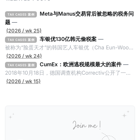
Meta与Manus交易背后被忽略的税务问
TAX CASES 案例
题
—
(2026 / wk 25)
车银优130亿韩元偷税案
—
TAX CASES 案例
被称为“脸蛋天才”的韩国艺人车银优（Cha Eun-Woo，
原名：李东敏）以零瑕疵的完美人设著称。但是，在
(2026 / wk 24)
2026年1月，韩国国税厅的一纸追缴超过200亿韩元
CumEx：欧洲逃税规模最大的案件
—
TAX CASES 案例
（折合约8900万人民币）通知，将其推向了涉嫌逃避
2018年10月18日，德国调查机构Correctiv公开了一件
缴纳所得税的舆论风口浪尖。 经过事情发展多月，最后
跨越十多年及横跨多个国家的逃税案，涉税金额超过
(2026 / wk 15)
他公开表示“扛全责”，并补缴约130亿韩元（折合约
1500亿欧元（折合人民币1.2万亿）。Correctiv称事件
5800万人民币）的税款，创下了韩国艺人史上最高追
为《CumEx Files》（《CumEx 文件》），涉及超过百
缴税款的记录。虽然他已经公开承认错误，但这一风波
家金融机构，并引致了多家机构被起诉，部分甚至因而
已彻底重创其公众形象，导致多项高奢代言流产。不
破产。这一篇文章将会结合Correctiv、经合组织、
过，他不至于被“封杀”，2026年5月15日Netflix的奇幻
amaBhungane等国际组织的报告及文章，来给大家剖
动作喜剧《超能路人甲》正式上线，车银优在剧中饰演
析《CumEx 文件》的来龙去脉。 一、什么是CumEx