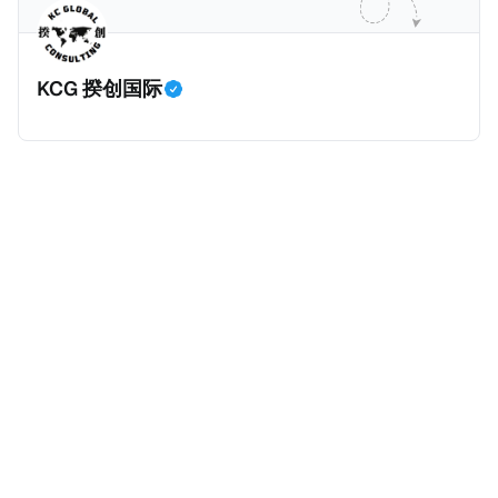
主角之一李云情。 我们在这一篇文章将会基于网上信
Cum，简单来说就是“带股息”或“含股息”。 一家上市公
息，剖析整个事情的来龙去脉。 请注意，由于车银优的
司宣告了股息，但在股权登记日截止前未支付股息的期
案例并无公开判决信息，网上信息不一定100%准确，
间，就属于“带股息”。比如，中国银行在2025年12月5
KCG 揆创国际
我们已经尽量采纳多方信息，争取以最客观的角度来推
日公告派股息每10股1.094元，而2025年12月10日为最
测整个事件。 一、经理人公司涉税调查而被发现 车银
后的股权登记日（也就是最后一天可以享受该股息的持
优在中学三年级第一学期举办的庆典上，获得经理人公
股，晚一天持有就无法享受相关股息），那么2025年12
司Fantagio工作人员挖掘，经理人公司经过多次与他和
月5日至12月10日期间的中国银行股票就是属于“带股息”
父母的游说后，成功进行试镜。自2014年初次在电影
（Cum）。 Ex，简单来说就是“除股息”或“不带股息”。
《噗通噗通我的人生》亮相以
以上述中国银行例子为例，该银行在2025年12月11日
（也就是上述2025年12月10日之后的