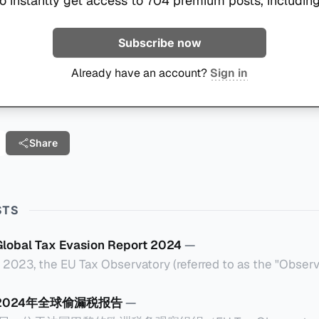
o instantly get access to 704 premium posts, including
Subscribe now
Already have an account?
Sign in
Share
STS
Global Tax Evasion Report 2024
—
2023, the EU Tax Observatory (referred to as the "Observa
uartered in Paris, France, released its 91-page Global Tax 
o as the "Report" in this article). This comprehensive repor
2024年全球偷漏税报告
—