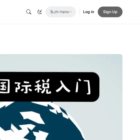
zh-hans
Log in
Sign Up