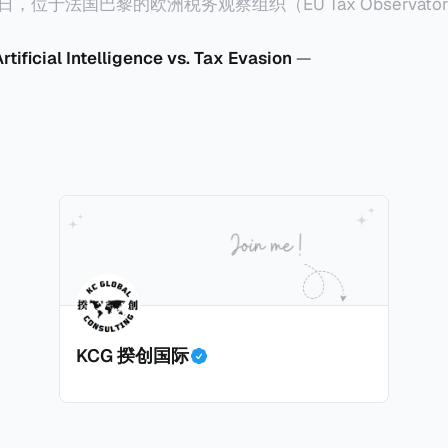
chers, provides
2日，位于法国巴黎的欧洲税务观察组织（EU Tax Observat
的《Global Tax Evasion Report 2024》（2024
这份报告由超过100位研究人员精心打造，含金量高，对过去
rtificial Intelligence vs. Tax Evasion
—
及跨国企业的偷漏税行动进行总结，分析了当中的成功及失
出未来的全球反避税方案。我们在这个系列文章中将为大家
粉丝们请点击上述链接以下载报告原文。 请注意，这份报告提到的偷
公平性角度来看偷漏税：富人大企业应该承担较大的税费。
行为是合法的，在这份报告也会视为偷漏税。 这一份报告主要分为七个
全球
影响、以及日益重
KCG 揆创国际