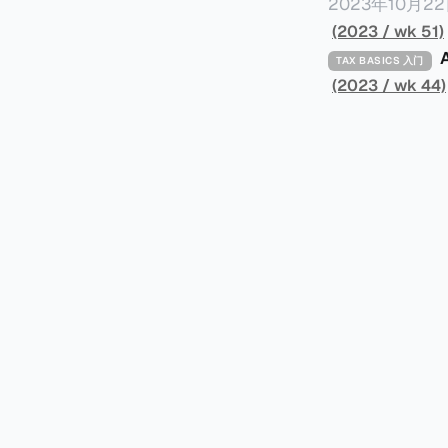
over 100 resear
2023年10月2
织）发布了一共91页
(2023 / wk 51)
文简称报告）。
A
TAX BASICS 入门
防止高净值人士
(2023 / wk 44)
针对研究结果提
告，有兴趣阅读原文的
漏税是从税务的
人大企业所在的避税
部分，包括： * 内容摘要总结了六项全球偷漏税及国际税务竞争的新发现，以及提出防止全
球偷漏税； * 报告介绍：提出报告的目标、欧洲税务观察组织目标、报告的研究方法、报告
的架构及目标； * 第一章：全球离岸偷漏税趋势分析。全球离岸金融财富的演变、评估
自动信息交换的