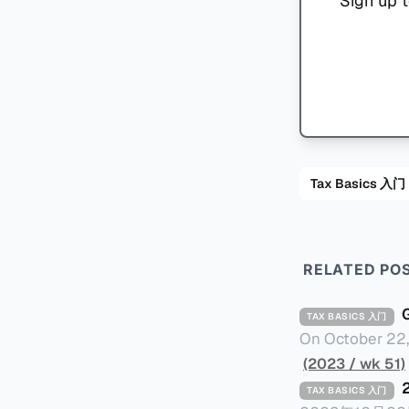
Sign up t
Tax Basics 入门
RELATED PO
TAX BASICS 入门
On October 22, 
article), headq
(2023 / wk 51)
2024 (referred t
TAX BASICS 入门