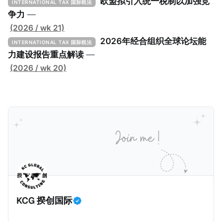
Implementation Toolkit），为各国税务机关和政策制
欧盟拟引入统一税制以加强竞
INTERNATIONAL TAX 国际税法
定者提供一套可操作的路线图，以确保全球最低税规则
争力
—
协调一致、高效落地。 《工具包》的主要内容总结如
(2026 / wk 21)
下： 一、 核心目标与背景 全球最低税规则旨在确保大
2026年经合组织全球论坛能
INTERNATIONAL TAX 国际税法
型跨国企业在其运营的每个司法管辖区支付至少15%的
力建设报告重点解读
—
最低税款。《工具包》主要目标是协助税务机关建立稳
(2026 / wk 20)
健且高效的国内合规框架，识别最佳实践，并减少纳税
人与征管机构的合规负担。
KCG 揆创国际