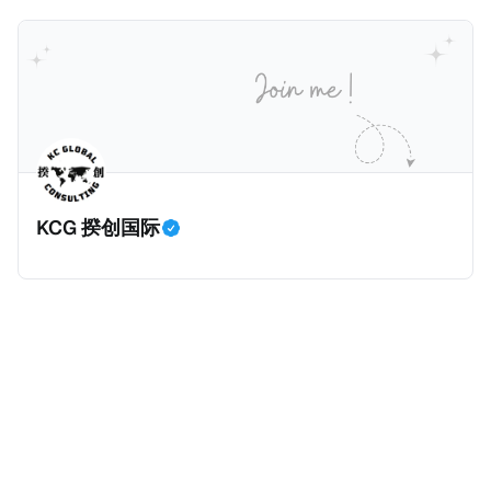
吸引力吗？我们来看看：
的财务能力和专业知识； * 申请人必须在印度就业务注
增加300美元（折合约人民币2千）。 申请人提交材料
册公司，并提供公司注册证书和注册企业的介绍/支持信
包括：申请表、护照、无犯罪证明，以及最后一次进入
等证明文件；以及 * 申请人应积极参与管理业务运营，
危地马拉的证明，且材料必须公证并翻译成西班牙语。
并提供有关投资将如何为印度经济做出贡献的详细计
在危地马拉居住至少五年、具备流利西班牙语、对当地
划。 永居签证为10年，到期后可续签，家庭成员可同时
历史文化有认识，就可以入籍成为危地马拉公民。 那
申请。申请人在印度居住共12年后有资格申请印度公民
么，危地马拉的税务政策有吸引力吗？我们来看看：
身份，包括在申请前连续居住11年，短暂缺席的少数例
KCG 揆创国际
外。由于印度不允许双重国籍，申请人必须放弃其原始
公民身份才能获得印度公民身份。 那么，印度的税务政
策有吸引力吗？我们来看看：