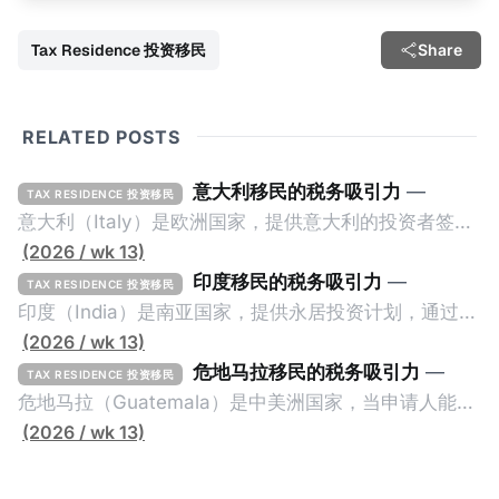
Tax Residence 投资移民
Share
RELATED POSTS
意大利移民的税务吸引力
—
TAX RESIDENCE 投资移民
意大利（Italy）是欧洲国家，提供意大利的投资者签证
计划。申请人必须满足至少以下一项标准才能获得两年
(2026 / wk 13)
投资者签证： * 投资200万欧元意大利政府债券； * 投
印度移民的税务吸引力
—
TAX RESIDENCE 投资移民
资50万欧元意大利股票； * 投资25万欧元于创新初创
印度（India）是南亚国家，提供永居投资计划，通过满
企业；或 * 向意大利公共利益项目捐赠100万欧元。 当
足特定的标准获得居留权。印度的永居投资计划要求申
(2026 / wk 13)
投资者在居留许可证有效期的两年内保持投资，则可以
请人透过外国直接投资（FDI）途径投资印度： * 申请
危地马拉移民的税务吸引力
—
TAX RESIDENCE 投资移民
在居留证到期日前至少60天申请续签3年。当投资者经
人必须在18个月内投资至少1亿卢比（约合773万人民
危地马拉（Guatemala）是中美洲国家，当申请人能够
过五年的实际居留（每年在意大利停留270天），申请
币）或36个月内投资至少2.5亿卢比（约合1933万人民
证明被动收入或养老金收入，那么可以申请永久居留计
(2026 / wk 13)
人可以申请永居。当投资者在意大利实际居住十年，就
币）； * 投资必须为每个财政年度至少20名印度人提供
划。每月被动或养老金收入要求相对较低，只需要为
可以申请加入意大利国籍。 那么，意大利的税务政策有
就业机会； * 申请人必须证明其与计划投资的行业相关
1250美元（折合约人民币9千），每位受抚养人的额外