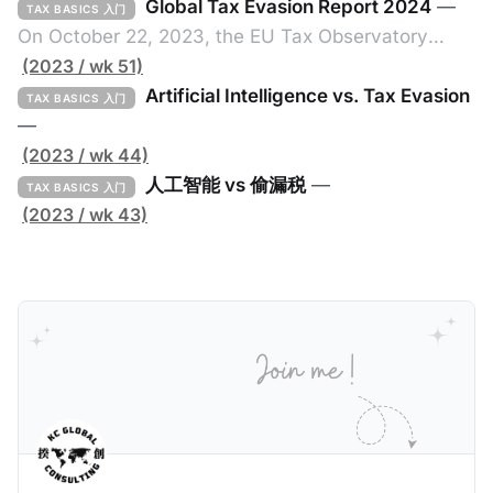
Global Tax Evasion Report 2024
—
TAX BASICS 入门
On October 22, 2023, the EU Tax Observatory
(referred to as the "Observatory" in this article),
(2023 / wk 51)
headquartered in Paris, France, released its 91-
Artificial Intelligence vs. Tax Evasion
TAX BASICS 入门
page Global Tax Evasion Report 2024 (referred to
—
as the "Report" in this article). This comprehensive
(2023 / wk 44)
report, crafted by over 100 researchers, provides
人工智能 vs 偷漏税
—
TAX BASICS 入门
(2023 / wk 43)