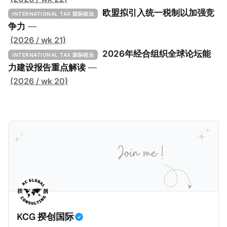
Implementation Toolkit），为各国税务机关和政策制
欧盟拟引入统一税制以加强竞
INTERNATIONAL TAX 国际税法
定者提供一套可操作的路线图，以确保全球最低税规则
争力
—
协调一致、高效落地。 《工具包》的主要内容总结如
(2026 / wk 21)
下： 一、 核心目标与背景 全球最低税规则旨在确保大
2026年经合组织全球论坛能
INTERNATIONAL TAX 国际税法
型跨国企业在其运营的每个司法管辖区支付至少15%的
力建设报告重点解读
—
最低税款。《工具包》主要目标是协助税务机关建立稳
(2026 / wk 20)
健且高效的国内合规框架，识别最佳实践，并减少纳税
人与征管机构的合规负担。
KCG 揆创国际