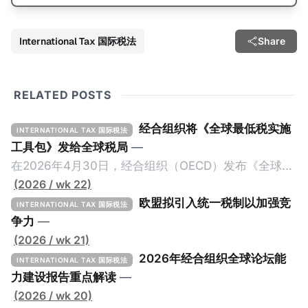
International Tax 国际税法
Share
RELATED POSTS
经合组织将《全球最低税实施
INTERNATIONAL TAX 国际税法
工具包》发给全球税局
—
在2026年4月30日，经合组织（OECD）发布《全球最
低税实施工具包》（The Global Minimum Tax
(2026 / wk 22)
Implementation Toolkit），为各国税务机关和政策制
欧盟拟引入统一税制以加强竞
INTERNATIONAL TAX 国际税法
定者提供一套可操作的路线图，以确保全球最低税规则
争力
—
协调一致、高效落地。 《工具包》的主要内容总结如
(2026 / wk 21)
下： 一、 核心目标与背景 全球最低税规则旨在确保大
2026年经合组织全球论坛能
INTERNATIONAL TAX 国际税法
型跨国企业在其运营的每个司法管辖区支付至少15%的
力建设报告重点解读
—
最低税款。《工具包》主要目标是协助税务机关建立稳
(2026 / wk 20)