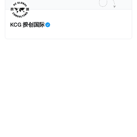
划。 永居签证为10年，到期后可续签，家庭成员可同时
历史文化有认识，就可以入籍成为危地马拉公民。 那
申请。申请人在印度居住共12年后有资格申请印度公民
么，危地马拉的税务政策有吸引力吗？我们来看看：
身份，包括在申请前连续居住11年，短暂缺席的少数例
KCG 揆创国际
外。由于印度不允许双重国籍，申请人必须放弃其原始
公民身份才能获得印度公民身份。 那么，印度的税务政
策有吸引力吗？我们来看看：