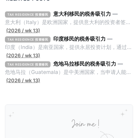
意大利移民的税务吸引力
—
TAX RESIDENCE 投资移民
意大利（Italy）是欧洲国家，提供意大利的投资者签证
计划。申请人必须满足至少以下一项标准才能获得两年
(2026 / wk 13)
投资者签证： * 投资200万欧元意大利政府债券； * 投
印度移民的税务吸引力
—
TAX RESIDENCE 投资移民
资50万欧元意大利股票； * 投资25万欧元于创新初创
印度（India）是南亚国家，提供永居投资计划，通过满
企业；或 * 向意大利公共利益项目捐赠100万欧元。 当
足特定的标准获得居留权。印度的永居投资计划要求申
(2026 / wk 13)
投资者在居留许可证有效期的两年内保持投资，则可以
请人透过外国直接投资（FDI）途径投资印度： * 申请
危地马拉移民的税务吸引力
—
TAX RESIDENCE 投资移民
在居留证到期日前至少60天申请续签3年。当投资者经
人必须在18个月内投资至少1亿卢比（约合773万人民
危地马拉（Guatemala）是中美洲国家，当申请人能够
过五年的实际居留（每年在意大利停留270天），申请
币）或36个月内投资至少2.5亿卢比（约合1933万人民
证明被动收入或养老金收入，那么可以申请永久居留计
(2026 / wk 13)
人可以申请永居。当投资者在意大利实际居住十年，就
币）； * 投资必须为每个财政年度至少20名印度人提供
划。每月被动或养老金收入要求相对较低，只需要为
可以申请加入意大利国籍。 那么，意大利的税务政策有
就业机会； * 申请人必须证明其与计划投资的行业相关
1250美元（折合约人民币9千），每位受抚养人的额外
吸引力吗？我们来看看：
的财务能力和专业知识； * 申请人必须在印度就业务注
增加300美元（折合约人民币2千）。 申请人提交材料
册公司，并提供公司注册证书和注册企业的介绍/支持信
包括：申请表、护照、无犯罪证明，以及最后一次进入
等证明文件；以及 * 申请人应积极参与管理业务运营，
危地马拉的证明，且材料必须公证并翻译成西班牙语。
并提供有关投资将如何为印度经济做出贡献的详细计
在危地马拉居住至少五年、具备流利西班牙语、对当地