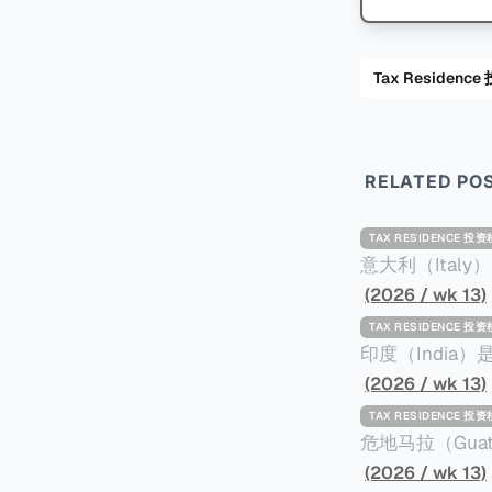
Tax Residenc
RELATED PO
TAX RESIDENCE 投
意大利（Ita
标准才能获得两年投资者签证： * 投资200
(2026 / wk 13)
股票； * 投资25万欧元于创新初创企业；或 * 向意大利公共利益项目捐赠100万欧元。 当投
TAX RESIDENCE 投
资者在居留许可
印度（Indi
年。当投资者经
居投资计划要求申请人透
(2026 / wk 13)
投资者在意大利实际居
资至少1亿卢比（
TAX RESIDENCE 投
引力吗？我们来
币）； * 投资必须为每个财政年度至少20名印度人提供就业机会； * 申请人必须证明其与计
危地马拉（Gu
划投资的行业相关的财务能力和专
以申请永久居留
(2026 / wk 13)