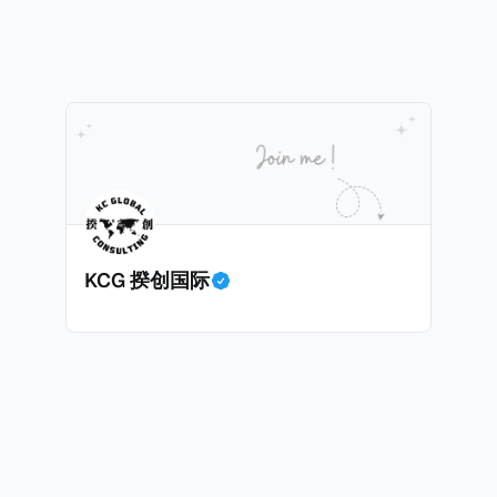
绍/支持信等证明文件；以及 * 申请人应积极参与管理业务运营，
抚养人的额外增加300美元（折合约人民币2千）。 申请人提交材料包
印度经济做出贡献的详细计划。 永居签证为10年，到期后可续签，
照、无犯罪证明，以及最后一次进入危地马拉的证明，且材
申请。申请人在印度居住共12年后有资格申请印度公民身份
就
，短暂缺席的少数例外。由于印度不允许双重国籍，申请人必
可以入籍成为危地马拉公民。 那么，危地马拉的税务政策有吸引力吗
民身份才能获得印度公民身份。 那么，印度的税务政策有吸引力吗？我
KCG 揆创国际