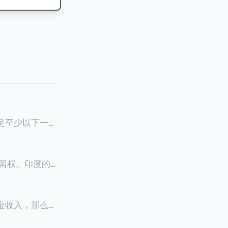
满足至少以下一项
0天申请续签3
居留权。印度的永
以申请永居。当
933万人民
老金收入，那么可
0美元（折合约人