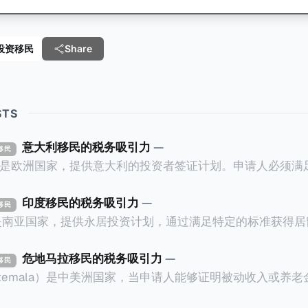
e 投资移民
Share
STS
意大利移民的税务吸引力
—
资移民
ly）是欧洲国家，提供意大利的投资者签证计划。申请人必须
万欧元意大利政府债券； * 投资50万欧元意大利
印度移民的税务吸引力
—
资移民
证有效期的两年内保持投资，则可以在居留证到期日前至少6
a）是南亚国家，提供永居投资计划，通过满足特定的标准获得
过五年的实际居留（每年在意大利停留270天），申请人可
过外国直接投资（FDI）途径投资印度： * 申请人必须在18个月内投
住十年，就可以申请加入意大利国籍。 那么，意大利的税务政策有吸
约合773万人民币）或36个月内投资至少2.5亿卢比（约合1
危地马拉移民的税务吸引力
—
资移民
看看：
atemala）是中美洲国家，当申请人能够证明被动收入或养
业知识； * 申请人必须在印度就业务注册公司，并提供公
计划。每月被动或养老金收入要求相对较低，只需要为125