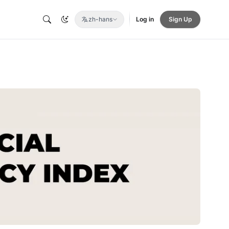
zh-hans
Log in
Sign Up