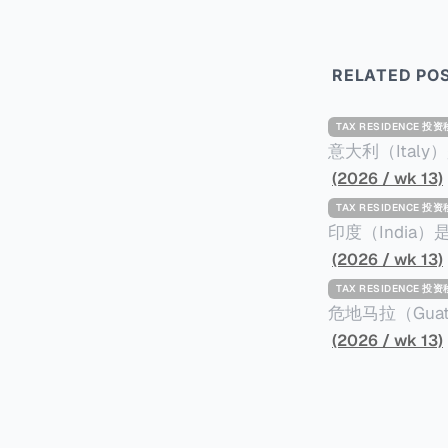
RELATED PO
TAX RESIDENCE 投
意大利（Ita
标准才能获得两年投资者签证： * 投资200
(2026 / wk 13)
股票； * 投资25万欧元于创新初创企业；或 * 向意大利公共利益项目捐赠100万欧元。 当投
TAX RESIDENCE 投
资者在居留许可
印度（Indi
年。当投资者经
居投资计划要求申请人透
(2026 / wk 13)
投资者在意大利实际居
资至少1亿卢比（
TAX RESIDENCE 投
引力吗？我们来
币）； * 投资必须为每个财政年度至少20名印度人提供就业机会； * 申请人必须证明其与计
危地马拉（Gu
划投资的行业相关的财务能力和专
以申请永久居留
(2026 / wk 13)
司注册证书和注册企业的介
民币9千），每位受
并提供有关投资将如何为
括：申请表、护
家庭成员可同时
译成西班牙语。 在危地马拉居住至少五年、具备流利西班牙语、对当地历史文化有认识，
连续居住11年