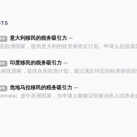
STS
意大利移民的税务吸引力
—
资移民
ly）是欧洲国家，提供意大利的投资者签证计划。申请人必须
万欧元意大利政府债券； * 投资50万欧元意大利
印度移民的税务吸引力
—
资移民
证有效期的两年内保持投资，则可以在居留证到期日前至少6
a）是南亚国家，提供永居投资计划，通过满足特定的标准获得
过五年的实际居留（每年在意大利停留270天），申请人可
过外国直接投资（FDI）途径投资印度： * 申请人必须在18个月内投
住十年，就可以申请加入意大利国籍。 那么，意大利的税务政策有吸
约合773万人民币）或36个月内投资至少2.5亿卢比（约合1
危地马拉移民的税务吸引力
—
资移民
看看：
atemala）是中美洲国家，当申请人能够证明被动收入或养
业知识； * 申请人必须在印度就业务注册公司，并提供公
计划。每月被动或养老金收入要求相对较低，只需要为125
绍/支持信等证明文件；以及 * 申请人应积极参与管理业务运营，
抚养人的额外增加300美元（折合约人民币2千）。 申请人提交材料包
印度经济做出贡献的详细计划。 永居签证为10年，到期后可续签，
照、无犯罪证明，以及最后一次进入危地马拉的证明，且材
申请。申请人在印度居住共12年后有资格申请印度公民身份
就
，短暂缺席的少数例外。由于印度不允许双重国籍，申请人必
可以入籍成为危地马拉公民。 那么，危地马拉的税务政策有吸引力吗