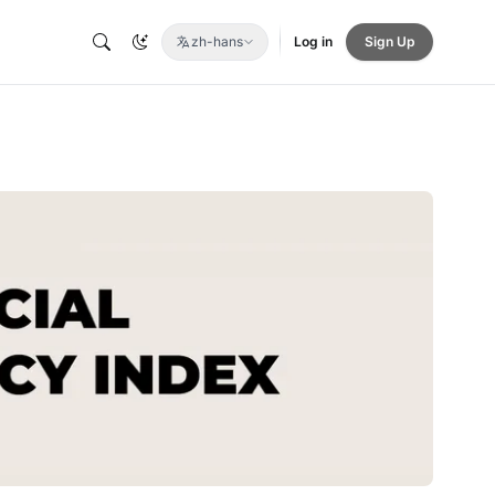
zh-hans
Log in
Sign Up