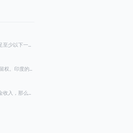
满足至少以下一项
0天申请续签3
居留权。印度的永
以申请永居。当
933万人民
老金收入，那么可
0美元（折合约人
料必须公证并翻
，包括在申请前
须放弃其原始公
？我们来看看：