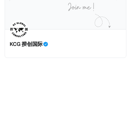
等证明文件；以及 * 申请人应积极参与管理业务运营，
危地马拉的证明，且材料必须公证并翻译成西班牙语。
并提供有关投资将如何为印度经济做出贡献的详细计
在危地马拉居住至少五年、具备流利西班牙语、对当地
划。 永居签证为10年，到期后可续签，家庭成员可同时
历史文化有认识，就可以入籍成为危地马拉公民。 那
申请。申请人在印度居住共12年后有资格申请印度公民
么，危地马拉的税务政策有吸引力吗？我们来看看：
身份，包括在申请前连续居住11年，短暂缺席的少数例
KCG 揆创国际
外。由于印度不允许双重国籍，申请人必须放弃其原始
公民身份才能获得印度公民身份。 那么，印度的税务政
策有吸引力吗？我们来看看：