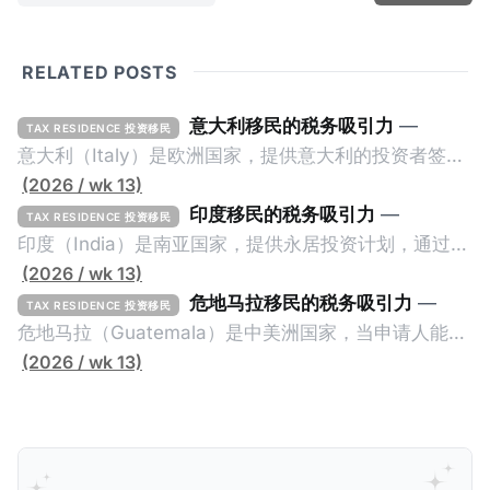
RELATED POSTS
意大利移民的税务吸引力
—
TAX RESIDENCE 投资移民
意大利（Italy）是欧洲国家，提供意大利的投资者签证
计划。申请人必须满足至少以下一项标准才能获得两年
(2026 / wk 13)
投资者签证： * 投资200万欧元意大利政府债券； * 投
印度移民的税务吸引力
—
TAX RESIDENCE 投资移民
资50万欧元意大利股票； * 投资25万欧元于创新初创
印度（India）是南亚国家，提供永居投资计划，通过满
企业；或 * 向意大利公共利益项目捐赠100万欧元。 当
足特定的标准获得居留权。印度的永居投资计划要求申
(2026 / wk 13)
投资者在居留许可证有效期的两年内保持投资，则可以
请人透过外国直接投资（FDI）途径投资印度： * 申请
危地马拉移民的税务吸引力
—
TAX RESIDENCE 投资移民
在居留证到期日前至少60天申请续签3年。当投资者经
人必须在18个月内投资至少1亿卢比（约合773万人民
危地马拉（Guatemala）是中美洲国家，当申请人能够
过五年的实际居留（每年在意大利停留270天），申请
币）或36个月内投资至少2.5亿卢比（约合1933万人民
证明被动收入或养老金收入，那么可以申请永久居留计
(2026 / wk 13)
人可以申请永居。当投资者在意大利实际居住十年，就
币）； * 投资必须为每个财政年度至少20名印度人提供
划。每月被动或养老金收入要求相对较低，只需要为
可以申请加入意大利国籍。 那么，意大利的税务政策有
就业机会； * 申请人必须证明其与计划投资的行业相关
1250美元（折合约人民币9千），每位受抚养人的额外
吸引力吗？我们来看看：
的财务能力和专业知识； * 申请人必须在印度就业务注
增加300美元（折合约人民币2千）。 申请人提交材料
册公司，并提供公司注册证书和注册企业的介绍/支持信
包括：申请表、护照、无犯罪证明，以及最后一次进入