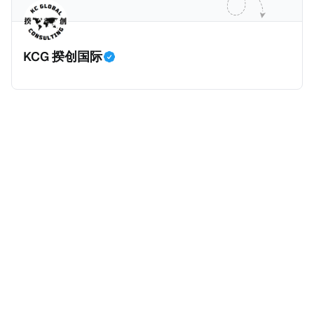
划。 永居签证为10年，到期后可续签，家庭成员可同时
历史文化有认识，就可以入籍成为危地马拉公民。 那
申请。申请人在印度居住共12年后有资格申请印度公民
么，危地马拉的税务政策有吸引力吗？我们来看看：
身份，包括在申请前连续居住11年，短暂缺席的少数例
KCG 揆创国际
外。由于印度不允许双重国籍，申请人必须放弃其原始
公民身份才能获得印度公民身份。 那么，印度的税务政
策有吸引力吗？我们来看看：