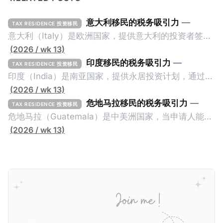
意大利移民的税务吸引力
—
TAX RESIDENCE 投资移民
意大利（Italy）是欧洲国家，提供意大利的投资者签证
计划。申请人必须满足至少以下一项标准才能获得两年
(2026 / wk 13)
投资者签证： * 投资200万欧元意大利政府债券； * 投
印度移民的税务吸引力
—
TAX RESIDENCE 投资移民
资50万欧元意大利股票； * 投资25万欧元于创新初创
印度（India）是南亚国家，提供永居投资计划，通过满
企业；或 * 向意大利公共利益项目捐赠100万欧元。 当
足特定的标准获得居留权。印度的永居投资计划要求申
(2026 / wk 13)
投资者在居留许可证有效期的两年内保持投资，则可以
请人透过外国直接投资（FDI）途径投资印度： * 申请
危地马拉移民的税务吸引力
—
TAX RESIDENCE 投资移民
在居留证到期日前至少60天申请续签3年。当投资者经
人必须在18个月内投资至少1亿卢比（约合773万人民
危地马拉（Guatemala）是中美洲国家，当申请人能够
过五年的实际居留（每年在意大利停留270天），申请
币）或36个月内投资至少2.5亿卢比（约合1933万人民
证明被动收入或养老金收入，那么可以申请永久居留计
(2026 / wk 13)
人可以申请永居。当投资者在意大利实际居住十年，就
币）； * 投资必须为每个财政年度至少20名印度人提供
划。每月被动或养老金收入要求相对较低，只需要为
可以申请加入意大利国籍。 那么，意大利的税务政策有
就业机会； * 申请人必须证明其与计划投资的行业相关
1250美元（折合约人民币9千），每位受抚养人的额外
吸引力吗？我们来看看：
的财务能力和专业知识； * 申请人必须在印度就业务注
增加300美元（折合约人民币2千）。 申请人提交材料
册公司，并提供公司注册证书和注册企业的介绍/支持信
包括：申请表、护照、无犯罪证明，以及最后一次进入
等证明文件；以及 * 申请人应积极参与管理业务运营，
危地马拉的证明，且材料必须公证并翻译成西班牙语。
并提供有关投资将如何为印度经济做出贡献的详细计
在危地马拉居住至少五年、具备流利西班牙语、对当地