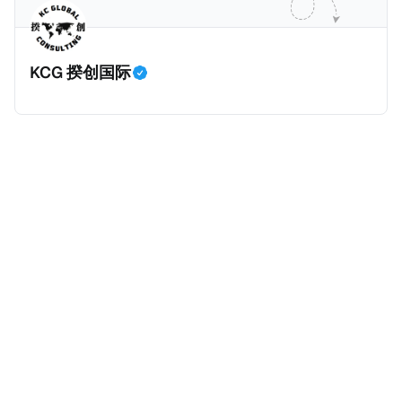
划。 永居签证为10年，到期后可续签，家庭成员可同时
历史文化有认识，就可以入籍成为危地马拉公民。 那
申请。申请人在印度居住共12年后有资格申请印度公民
么，危地马拉的税务政策有吸引力吗？我们来看看：
身份，包括在申请前连续居住11年，短暂缺席的少数例
KCG 揆创国际
外。由于印度不允许双重国籍，申请人必须放弃其原始
公民身份才能获得印度公民身份。 那么，印度的税务政
策有吸引力吗？我们来看看：