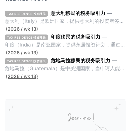
意大利移民的税务吸引力
—
TAX RESIDENCE 投资移民
意大利（Italy）是欧洲国家，提供意大利的投资者签证
计划。申请人必须满足至少以下一项标准才能获得两年
(2026 / wk 13)
投资者签证： * 投资200万欧元意大利政府债券； * 投
印度移民的税务吸引力
—
TAX RESIDENCE 投资移民
资50万欧元意大利股票； * 投资25万欧元于创新初创
印度（India）是南亚国家，提供永居投资计划，通过满
企业；或 * 向意大利公共利益项目捐赠100万欧元。 当
足特定的标准获得居留权。印度的永居投资计划要求申
(2026 / wk 13)
投资者在居留许可证有效期的两年内保持投资，则可以
请人透过外国直接投资（FDI）途径投资印度： * 申请
危地马拉移民的税务吸引力
—
TAX RESIDENCE 投资移民
在居留证到期日前至少60天申请续签3年。当投资者经
人必须在18个月内投资至少1亿卢比（约合773万人民
危地马拉（Guatemala）是中美洲国家，当申请人能够
过五年的实际居留（每年在意大利停留270天），申请
币）或36个月内投资至少2.5亿卢比（约合1933万人民
证明被动收入或养老金收入，那么可以申请永久居留计
(2026 / wk 13)
人可以申请永居。当投资者在意大利实际居住十年，就
币）； * 投资必须为每个财政年度至少20名印度人提供
划。每月被动或养老金收入要求相对较低，只需要为
可以申请加入意大利国籍。 那么，意大利的税务政策有
就业机会； * 申请人必须证明其与计划投资的行业相关
1250美元（折合约人民币9千），每位受抚养人的额外
吸引力吗？我们来看看：
的财务能力和专业知识； * 申请人必须在印度就业务注
增加300美元（折合约人民币2千）。 申请人提交材料
册公司，并提供公司注册证书和注册企业的介绍/支持信
包括：申请表、护照、无犯罪证明，以及最后一次进入
等证明文件；以及 * 申请人应积极参与管理业务运营，
危地马拉的证明，且材料必须公证并翻译成西班牙语。
并提供有关投资将如何为印度经济做出贡献的详细计
在危地马拉居住至少五年、具备流利西班牙语、对当地