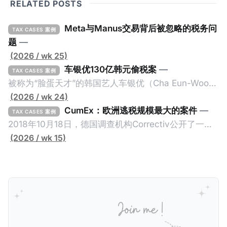
RELATED POSTS
Meta与Manus交易背后被忽略的税务问
TAX CASES 案例
题
—
(2026 / wk 25)
车银优130亿韩元偷税案
—
TAX CASES 案例
被称为“脸蛋天才”的韩国艺人车银优（Cha Eun-Woo，
原名：李东敏）以零瑕疵的完美人设著称。但是，在
(2026 / wk 24)
2026年1月，韩国国税厅的一纸追缴超过200亿韩元
CumEx：欧洲逃税规模最大的案件
—
TAX CASES 案例
（折合约8900万人民币）通知，将其推向了涉嫌逃避
2018年10月18日，德国调查机构Correctiv公开了一件
缴纳所得税的舆论风口浪尖。 经过事情发展多月，最后
跨越十多年及横跨多个国家的逃税案，涉税金额超过
(2026 / wk 15)
他公开表示“扛全责”，并补缴约130亿韩元（折合约
1500亿欧元（折合人民币1.2万亿）。Correctiv称事件
5800万人民币）的税款，创下了韩国艺人史上最高追
为《CumEx Files》（《CumEx 文件》），涉及超过百
缴税款的记录。虽然他已经公开承认错误，但这一风波
家金融机构，并引致了多家机构被起诉，部分甚至因而
已彻底重创其公众形象，导致多项高奢代言流产。不
破产。这一篇文章将会结合Correctiv、经合组织、
过，他不至于被“封杀”，2026年5月15日Netflix的奇幻
amaBhungane等国际组织的报告及文章，来给大家剖
动作喜剧《超能路人甲》正式上线，车银优在剧中饰演
析《CumEx 文件》的来龙去脉。 一、什么是CumEx