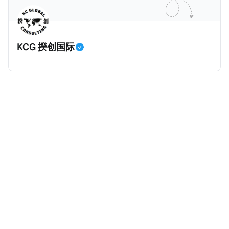
主角之一李云情。 我们在这一篇文章将会基于网上信
Cum，简单来说就是“带股息”或“含股息”。 一家上市公
息，剖析整个事情的来龙去脉。 请注意，由于车银优的
司宣告了股息，但在股权登记日截止前未支付股息的期
案例并无公开判决信息，网上信息不一定100%准确，
间，就属于“带股息”。比如，中国银行在2025年12月5
KCG 揆创国际
我们已经尽量采纳多方信息，争取以最客观的角度来推
日公告派股息每10股1.094元，而2025年12月10日为最
测整个事件。 一、经理人公司涉税调查而被发现 车银
后的股权登记日（也就是最后一天可以享受该股息的持
优在中学三年级第一学期举办的庆典上，获得经理人公
股，晚一天持有就无法享受相关股息），那么2025年12
司Fantagio工作人员挖掘，经理人公司经过多次与他和
月5日至12月10日期间的中国银行股票就是属于“带股息”
父母的游说后，成功进行试镜。自2014年初次在电影
（Cum）。 Ex，简单来说就是“除股息”或“不带股息”。
《噗通噗通我的人生》亮相以
以上述中国银行例子为例，该银行在2025年12月11日
（也就是上述2025年12月10日之后的