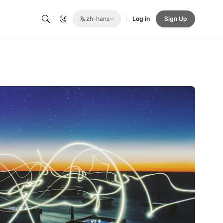
zh-hans
Log in
Sign Up