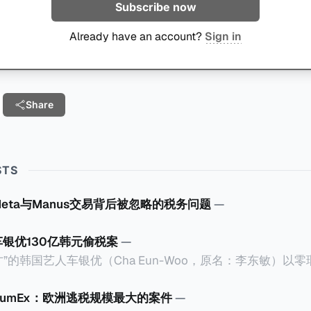
Subscribe now
Already have an account?
Sign in
Share
STS
Meta与Manus交易背后被忽略的税务问题
—
车银优130亿韩元偷税案
—
”的韩国艺人车银优（Cha Eun-Woo，原名：李东敏）以
2026年1月，韩国国税厅的一纸追缴超过200亿韩元（折合约
涉嫌逃避缴纳所得税的舆论风口浪尖。 经过事情发展多月，最后他公
CumEx：欧洲逃税规模最大的案件
—