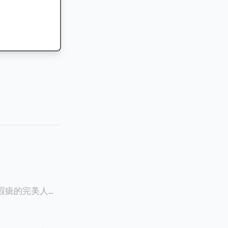
零瑕疵的完美人设
8900万人民