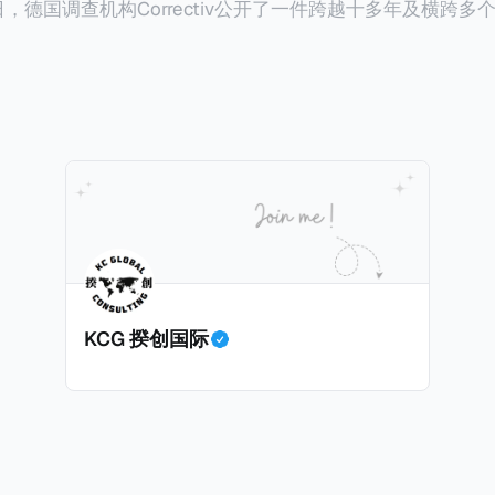
”，并补缴约130亿韩元（折合约5800万人民币）的税款，
18日，德国调查机构Correctiv公开了一件跨越十多年及横跨
的记录。虽然他已经公开承认错误，但这一风波已彻底重创
0亿欧元（折合人民币1.2万亿）。Correctiv称事件为《CumEx
产。不过，他不至于被“封杀”，2026年5月15日Netflix
 文件》），涉及超过百家金融机构，并引致了多家机构被起诉
线，车银优在剧中饰演主角之一李云情。 我们在这一篇文章将会基于
将会结合Correctiv、经合组织、amaBhungane等国际
整个事情的来龙去脉。 请注意，由于车银优的案例并无公开
 文件》的来龙去脉。 一、什么是CumEx Cum，简单来说就是
0%准确，我们已经尽量采纳多方信息，争取以最客观的角度
记日截止前未支付股息的期
息”。比如，中国银行在2025年12月5日公告派股息每10股1
tagio工作人员挖掘，经理人公司经过多次与他和父母的游说
月10日为最后的股权登记日（也就是最后一天可以享受该股息的
年初次在电影《噗通噗通我的人生》亮相以
关股息），那么2025年12月5日至12月10日期间的中国银
上述中国银行例子为例，
年12月11日（也就是上述2025年12月10日之后的
KCG 揆创国际