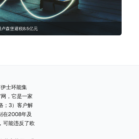
用卢森堡避税8.5亿元
即苏伊士环能集
E官网，它是一家
络；3）客户解
在2008年及
益，可能违反了欧