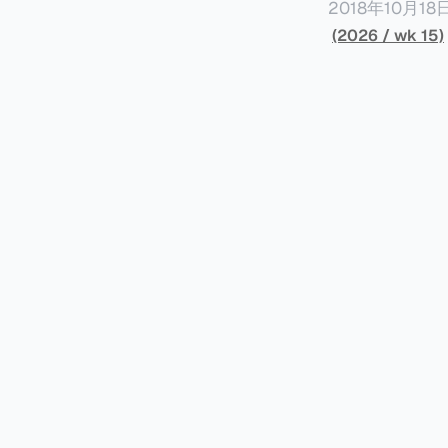
开表示“扛全责
2018年10月
上最高追缴税款
涉税金额超过150
(2026 / wk 15)
致多项高奢代言流
（《CumEx
《超能路人甲》正式上
破产。这一篇文章
网上信息，剖析
章，来给大家剖析《CumEx
信息不一定10
“带股息”或“含股息”。 一家上市公司宣告了股息，但在股权登
件。 一、经理人公司涉税调查而被发现 车银优在中学三年级第一学期举办的庆典上，获得经
间，就属于“带股
理人公司Fan
2025年12
镜。自2014
有就无法享受相
“带股息”（Cum）。 Ex，简单来说就是“除股息”或“不带股息”。 以
该银行在2025