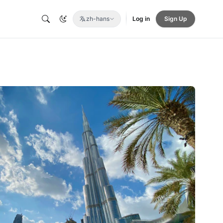
zh-hans
Log in
Sign Up