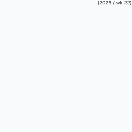
York Plans T
(2026 / wk 22)
员正计划对纽约
价超过100万
方支付。纽约市的
组织纽约市社区
60%以上。报
90%都是全款
于纽约市竞争异
择：它比处理有