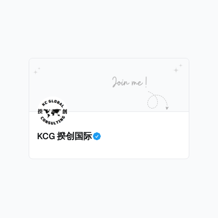
ax on Homes over $1 Million Purchased With Cash
市售价至少100万美元且全款购房征收新税，而且未来扩展
美元的现金购房，包括郊区和北部地区的房产。新税将为购房价
这项税收预计就能筹集1.6亿美元，用于填补该市的预算缺口。 根据
中心汇编的数据，2025年上半年纽约市近1.8万笔交易中，
告发现，在曼哈顿，2025年1月至6月期间，超过300万美元
交易（在纽约买房的人真的好有钱）。买房者选择全款买房有两个原
常激烈的房地产市场中的卖家来说，全现金交易也是一个颇
时耗时漫长的抵押贷款审批流程更快，而且交易失败的可能
面中国房产卖家也肯定理解）；以及 * 抵押贷款成本高昂。
KCG 揆创国际