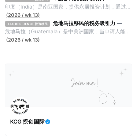
资50万欧元意大利股票； * 投资25万欧元于创新初创
印度（India）是南亚国家，提供永居投资计划，通过满
企业；或 * 向意大利公共利益项目捐赠100万欧元。 当
足特定的标准获得居留权。印度的永居投资计划要求申
(2026 / wk 13)
投资者在居留许可证有效期的两年内保持投资，则可以
请人透过外国直接投资（FDI）途径投资印度： * 申请
危地马拉移民的税务吸引力
—
TAX RESIDENCE 投资移民
在居留证到期日前至少60天申请续签3年。当投资者经
人必须在18个月内投资至少1亿卢比（约合773万人民
危地马拉（Guatemala）是中美洲国家，当申请人能够
过五年的实际居留（每年在意大利停留270天），申请
币）或36个月内投资至少2.5亿卢比（约合1933万人民
证明被动收入或养老金收入，那么可以申请永久居留计
(2026 / wk 13)
人可以申请永居。当投资者在意大利实际居住十年，就
币）； * 投资必须为每个财政年度至少20名印度人提供
划。每月被动或养老金收入要求相对较低，只需要为
可以申请加入意大利国籍。 那么，意大利的税务政策有
就业机会； * 申请人必须证明其与计划投资的行业相关
1250美元（折合约人民币9千），每位受抚养人的额外
吸引力吗？我们来看看：
的财务能力和专业知识； * 申请人必须在印度就业务注
增加300美元（折合约人民币2千）。 申请人提交材料
册公司，并提供公司注册证书和注册企业的介绍/支持信
包括：申请表、护照、无犯罪证明，以及最后一次进入
等证明文件；以及 * 申请人应积极参与管理业务运营，
危地马拉的证明，且材料必须公证并翻译成西班牙语。
并提供有关投资将如何为印度经济做出贡献的详细计
在危地马拉居住至少五年、具备流利西班牙语、对当地
划。 永居签证为10年，到期后可续签，家庭成员可同时
历史文化有认识，就可以入籍成为危地马拉公民。 那
申请。申请人在印度居住共12年后有资格申请印度公民
么，危地马拉的税务政策有吸引力吗？我们来看看：
身份，包括在申请前连续居住11年，短暂缺席的少数例
KCG 揆创国际
外。由于印度不允许双重国籍，申请人必须放弃其原始
公民身份才能获得印度公民身份。 那么，印度的税务政