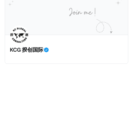
册公司，并提供公司注册证书和注册企业的介绍/支持信
包括：申请表、护照、无犯罪证明，以及最后一次进入
等证明文件；以及 * 申请人应积极参与管理业务运营，
危地马拉的证明，且材料必须公证并翻译成西班牙语。
并提供有关投资将如何为印度经济做出贡献的详细计
在危地马拉居住至少五年、具备流利西班牙语、对当地
划。 永居签证为10年，到期后可续签，家庭成员可同时
历史文化有认识，就可以入籍成为危地马拉公民。 那
申请。申请人在印度居住共12年后有资格申请印度公民
么，危地马拉的税务政策有吸引力吗？我们来看看：
身份，包括在申请前连续居住11年，短暂缺席的少数例
KCG 揆创国际
外。由于印度不允许双重国籍，申请人必须放弃其原始
公民身份才能获得印度公民身份。 那么，印度的税务政
策有吸引力吗？我们来看看：