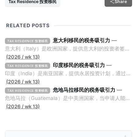
Tax Residence 投资移民
Share
RELATED POSTS
意大利移民的税务吸引力
—
TAX RESIDENCE 投资移民
意大利（Italy）是欧洲国家，提供意大利的投资者签证
计划。申请人必须满足至少以下一项标准才能获得两年
(2026 / wk 13)
投资者签证： * 投资200万欧元意大利政府债券； * 投
印度移民的税务吸引力
—
TAX RESIDENCE 投资移民
资50万欧元意大利股票； * 投资25万欧元于创新初创
印度（India）是南亚国家，提供永居投资计划，通过满
企业；或 * 向意大利公共利益项目捐赠100万欧元。 当
足特定的标准获得居留权。印度的永居投资计划要求申
(2026 / wk 13)
投资者在居留许可证有效期的两年内保持投资，则可以
请人透过外国直接投资（FDI）途径投资印度： * 申请
危地马拉移民的税务吸引力
—
TAX RESIDENCE 投资移民
在居留证到期日前至少60天申请续签3年。当投资者经
人必须在18个月内投资至少1亿卢比（约合773万人民
危地马拉（Guatemala）是中美洲国家，当申请人能够
过五年的实际居留（每年在意大利停留270天），申请
币）或36个月内投资至少2.5亿卢比（约合1933万人民
证明被动收入或养老金收入，那么可以申请永久居留计
(2026 / wk 13)
人可以申请永居。当投资者在意大利实际居住十年，就
币）； * 投资必须为每个财政年度至少20名印度人提供
划。每月被动或养老金收入要求相对较低，只需要为
可以申请加入意大利国籍。 那么，意大利的税务政策有
就业机会； * 申请人必须证明其与计划投资的行业相关
1250美元（折合约人民币9千），每位受抚养人的额外
吸引力吗？我们来看看：
的财务能力和专业知识； * 申请人必须在印度就业务注
增加300美元（折合约人民币2千）。 申请人提交材料