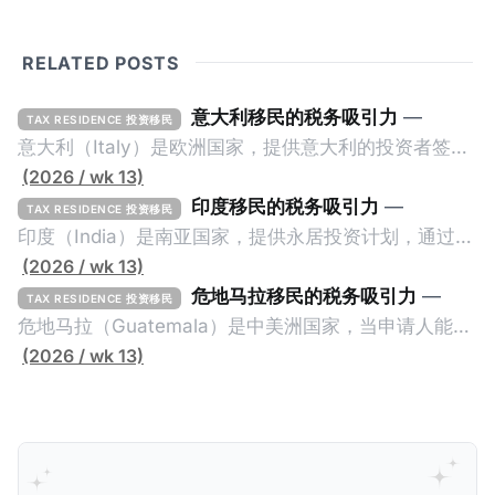
RELATED POSTS
意大利移民的税务吸引力
—
TAX RESIDENCE 投资移民
意大利（Italy）是欧洲国家，提供意大利的投资者签证
计划。申请人必须满足至少以下一项标准才能获得两年
(2026 / wk 13)
投资者签证： * 投资200万欧元意大利政府债券； * 投
印度移民的税务吸引力
—
TAX RESIDENCE 投资移民
资50万欧元意大利股票； * 投资25万欧元于创新初创
印度（India）是南亚国家，提供永居投资计划，通过满
企业；或 * 向意大利公共利益项目捐赠100万欧元。 当
足特定的标准获得居留权。印度的永居投资计划要求申
(2026 / wk 13)
投资者在居留许可证有效期的两年内保持投资，则可以
请人透过外国直接投资（FDI）途径投资印度： * 申请
危地马拉移民的税务吸引力
—
TAX RESIDENCE 投资移民
在居留证到期日前至少60天申请续签3年。当投资者经
人必须在18个月内投资至少1亿卢比（约合773万人民
危地马拉（Guatemala）是中美洲国家，当申请人能够
过五年的实际居留（每年在意大利停留270天），申请
币）或36个月内投资至少2.5亿卢比（约合1933万人民
证明被动收入或养老金收入，那么可以申请永久居留计
(2026 / wk 13)
人可以申请永居。当投资者在意大利实际居住十年，就
币）； * 投资必须为每个财政年度至少20名印度人提供
划。每月被动或养老金收入要求相对较低，只需要为
可以申请加入意大利国籍。 那么，意大利的税务政策有
就业机会； * 申请人必须证明其与计划投资的行业相关
1250美元（折合约人民币9千），每位受抚养人的额外
吸引力吗？我们来看看：
的财务能力和专业知识； * 申请人必须在印度就业务注
增加300美元（折合约人民币2千）。 申请人提交材料
册公司，并提供公司注册证书和注册企业的介绍/支持信
包括：申请表、护照、无犯罪证明，以及最后一次进入