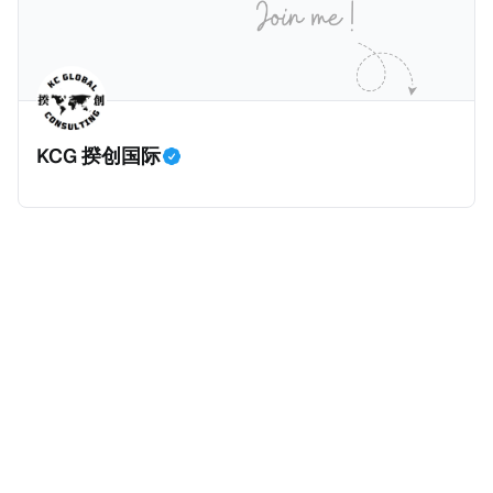
等证明文件；以及 * 申请人应积极参与管理业务运营，
危地马拉的证明，且材料必须公证并翻译成西班牙语。
并提供有关投资将如何为印度经济做出贡献的详细计
在危地马拉居住至少五年、具备流利西班牙语、对当地
划。 永居签证为10年，到期后可续签，家庭成员可同时
历史文化有认识，就可以入籍成为危地马拉公民。 那
申请。申请人在印度居住共12年后有资格申请印度公民
么，危地马拉的税务政策有吸引力吗？我们来看看：
身份，包括在申请前连续居住11年，短暂缺席的少数例
KCG 揆创国际
外。由于印度不允许双重国籍，申请人必须放弃其原始
公民身份才能获得印度公民身份。 那么，印度的税务政
策有吸引力吗？我们来看看：