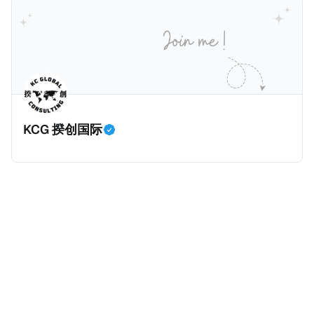
册公司，并提供公司注册证书和注册企业的介绍/支持信
包括：申请表、护照、无犯罪证明，以及最后一次进入
等证明文件；以及 * 申请人应积极参与管理业务运营，
危地马拉的证明，且材料必须公证并翻译成西班牙语。
并提供有关投资将如何为印度经济做出贡献的详细计
在危地马拉居住至少五年、具备流利西班牙语、对当地
划。 永居签证为10年，到期后可续签，家庭成员可同时
历史文化有认识，就可以入籍成为危地马拉公民。 那
申请。申请人在印度居住共12年后有资格申请印度公民
么，危地马拉的税务政策有吸引力吗？我们来看看：
身份，包括在申请前连续居住11年，短暂缺席的少数例
KCG 揆创国际
外。由于印度不允许双重国籍，申请人必须放弃其原始
公民身份才能获得印度公民身份。 那么，印度的税务政
策有吸引力吗？我们来看看：