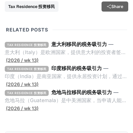
Tax Residence 投资移民
Share
RELATED POSTS
意大利移民的税务吸引力
—
TAX RESIDENCE 投资移民
意大利（Italy）是欧洲国家，提供意大利的投资者签证
计划。申请人必须满足至少以下一项标准才能获得两年
(2026 / wk 13)
投资者签证： * 投资200万欧元意大利政府债券； * 投
印度移民的税务吸引力
—
TAX RESIDENCE 投资移民
资50万欧元意大利股票； * 投资25万欧元于创新初创
印度（India）是南亚国家，提供永居投资计划，通过满
企业；或 * 向意大利公共利益项目捐赠100万欧元。 当
足特定的标准获得居留权。印度的永居投资计划要求申
(2026 / wk 13)
投资者在居留许可证有效期的两年内保持投资，则可以
请人透过外国直接投资（FDI）途径投资印度： * 申请
危地马拉移民的税务吸引力
—
TAX RESIDENCE 投资移民
在居留证到期日前至少60天申请续签3年。当投资者经
人必须在18个月内投资至少1亿卢比（约合773万人民
危地马拉（Guatemala）是中美洲国家，当申请人能够
过五年的实际居留（每年在意大利停留270天），申请
币）或36个月内投资至少2.5亿卢比（约合1933万人民
证明被动收入或养老金收入，那么可以申请永久居留计
(2026 / wk 13)
人可以申请永居。当投资者在意大利实际居住十年，就
币）； * 投资必须为每个财政年度至少20名印度人提供
划。每月被动或养老金收入要求相对较低，只需要为
可以申请加入意大利国籍。 那么，意大利的税务政策有
就业机会； * 申请人必须证明其与计划投资的行业相关
1250美元（折合约人民币9千），每位受抚养人的额外
吸引力吗？我们来看看：
的财务能力和专业知识； * 申请人必须在印度就业务注
增加300美元（折合约人民币2千）。 申请人提交材料