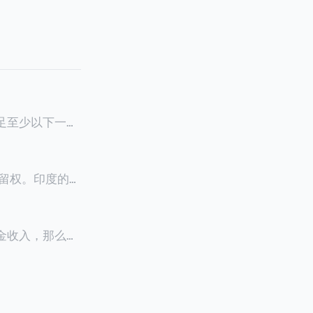
满足至少以下一项
0天申请续签3
居留权。印度的永
以申请永居。当
933万人民
老金收入，那么可
0美元（折合约人
料必须公证并翻
，包括在申请前