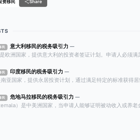
e 投资移民
Share
STS
意大利移民的税务吸引力
—
资移民
ly）是欧洲国家，提供意大利的投资者签证计划。申请人必须
万欧元意大利政府债券； * 投资50万欧元意大利
印度移民的税务吸引力
—
资移民
证有效期的两年内保持投资，则可以在居留证到期日前至少6
a）是南亚国家，提供永居投资计划，通过满足特定的标准获得
过五年的实际居留（每年在意大利停留270天），申请人可
过外国直接投资（FDI）途径投资印度： * 申请人必须在18个月内投
住十年，就可以申请加入意大利国籍。 那么，意大利的税务政策有吸
约合773万人民币）或36个月内投资至少2.5亿卢比（约合1
危地马拉移民的税务吸引力
—
资移民
看看：
atemala）是中美洲国家，当申请人能够证明被动收入或养
业知识； * 申请人必须在印度就业务注册公司，并提供公
计划。每月被动或养老金收入要求相对较低，只需要为125
绍/支持信等证明文件；以及 * 申请人应积极参与管理业务运营，
抚养人的额外增加300美元（折合约人民币2千）。 申请人提交材料包
印度经济做出贡献的详细计划。 永居签证为10年，到期后可续签，
照、无犯罪证明，以及最后一次进入危地马拉的证明，且材
申请。申请人在印度居住共12年后有资格申请印度公民身份
就