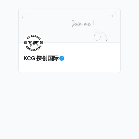
，短暂缺席的少数例外。由于印度不允许双重国籍，申请人必
可以入籍成为危地马拉公民。 那么，危地马拉的税务政策有吸引力吗
民身份才能获得印度公民身份。 那么，印度的税务政策有吸引力吗？我
KCG 揆创国际