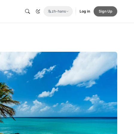
zh-hans
Log in
Sign Up