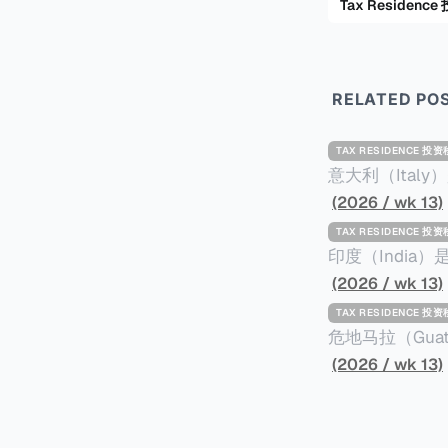
Tax Residenc
RELATED PO
TAX RESIDENCE 投
意大利（Ita
标准才能获得两年投资者签证： * 投资200
(2026 / wk 13)
股票； * 投资25万欧元于创新初创企业；或 * 向意大利公共利益项目捐赠100万欧元。 当投
TAX RESIDENCE 投
资者在居留许可
印度（Indi
年。当投资者经
居投资计划要求申请人透
(2026 / wk 13)
投资者在意大利实际居
资至少1亿卢比（
TAX RESIDENCE 投
引力吗？我们来
币）； * 投资必须为每个财政年度至少20名印度人提供就业机会； * 申请人必须证明其与计
危地马拉（Gu
划投资的行业相关的财务能力和专
以申请永久居留
(2026 / wk 13)
司注册证书和注册企业的介
民币9千），每位受
并提供有关投资将如何为
括：申请表、护
家庭成员可同时
译成西班牙语。 在危地马拉居住至少五年、具备流利西班牙语、对当地历史文化有认识，