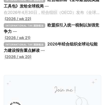
INTERNATIONAL TAX 国际税法
工具包》发给全球税局
—
在2026年4月30日，经合组织（OECD）发布《全球最
低税实施工具包》（The Global Minimum Tax
(2026 / wk 22)
Implementation Toolkit），为各国税务机关和政策制
欧盟拟引入统一税制以加强竞
INTERNATIONAL TAX 国际税法
定者提供一套可操作的路线图，以确保全球最低税规则
争力
—
协调一致、高效落地。 《工具包》的主要内容总结如
(2026 / wk 21)
下： 一、 核心目标与背景 全球最低税规则旨在确保大
2026年经合组织全球论坛能
INTERNATIONAL TAX 国际税法
型跨国企业在其运营的每个司法管辖区支付至少15%的
力建设报告重点解读
—
最低税款。《工具包》主要目标是协助税务机关建立稳
(2026 / wk 20)
健且高效的国内合规框架，识别最佳实践，并减少纳税
人与征管机构的合规负担。