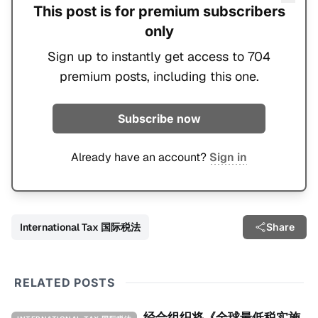
This post is for premium subscribers
only
Sign up to instantly get access to 704
premium posts, including this one.
Subscribe now
Already have an account?
Sign in
International Tax 国际税法
Share
RELATED POSTS
经合组织将《全球最低税实施