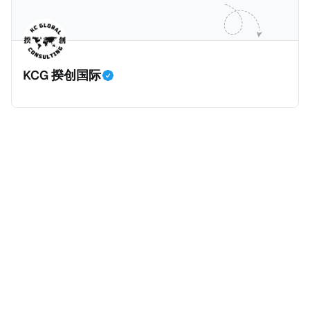
并提供有关投资将如何为印度经济做出贡献的详细计
在危地马拉居住至少五年、具备流利西班牙语、对当地
划。 永居签证为10年，到期后可续签，家庭成员可同时
历史文化有认识，就可以入籍成为危地马拉公民。 那
申请。申请人在印度居住共12年后有资格申请印度公民
么，危地马拉的税务政策有吸引力吗？我们来看看：
身份，包括在申请前连续居住11年，短暂缺席的少数例
KCG 揆创国际
外。由于印度不允许双重国籍，申请人必须放弃其原始
公民身份才能获得印度公民身份。 那么，印度的税务政
策有吸引力吗？我们来看看：