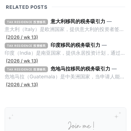
RELATED POSTS
意大利移民的税务吸引力
—
TAX RESIDENCE 投资移民
意大利（Italy）是欧洲国家，提供意大利的投资者签证
计划。申请人必须满足至少以下一项标准才能获得两年
(2026 / wk 13)
投资者签证： * 投资200万欧元意大利政府债券； * 投
印度移民的税务吸引力
—
TAX RESIDENCE 投资移民
资50万欧元意大利股票； * 投资25万欧元于创新初创
印度（India）是南亚国家，提供永居投资计划，通过满
企业；或 * 向意大利公共利益项目捐赠100万欧元。 当
足特定的标准获得居留权。印度的永居投资计划要求申
(2026 / wk 13)
投资者在居留许可证有效期的两年内保持投资，则可以
请人透过外国直接投资（FDI）途径投资印度： * 申请
危地马拉移民的税务吸引力
—
TAX RESIDENCE 投资移民
在居留证到期日前至少60天申请续签3年。当投资者经
人必须在18个月内投资至少1亿卢比（约合773万人民
危地马拉（Guatemala）是中美洲国家，当申请人能够
过五年的实际居留（每年在意大利停留270天），申请
币）或36个月内投资至少2.5亿卢比（约合1933万人民
证明被动收入或养老金收入，那么可以申请永久居留计
(2026 / wk 13)
人可以申请永居。当投资者在意大利实际居住十年，就
币）； * 投资必须为每个财政年度至少20名印度人提供
划。每月被动或养老金收入要求相对较低，只需要为
可以申请加入意大利国籍。 那么，意大利的税务政策有
就业机会； * 申请人必须证明其与计划投资的行业相关
1250美元（折合约人民币9千），每位受抚养人的额外
吸引力吗？我们来看看：
的财务能力和专业知识； * 申请人必须在印度就业务注
增加300美元（折合约人民币2千）。 申请人提交材料
册公司，并提供公司注册证书和注册企业的介绍/支持信
包括：申请表、护照、无犯罪证明，以及最后一次进入
等证明文件；以及 * 申请人应积极参与管理业务运营，
危地马拉的证明，且材料必须公证并翻译成西班牙语。