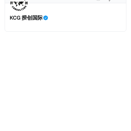
CRS及FATCA要求，要求报告金融实体（简称RFI）收
集并报告外国账户持有人的信息，以协助打击国际逃税
KCG 揆创国际
行为。阿联酋签署的政府间协议通过促进不同司法管辖
区之间金融账户数据的自动交换，增强了全球税务透明
度。