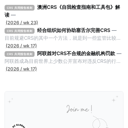
澳洲CRS《自我检查指南和工具包》解
CRS 共同报告准则
读
—
(2026 / wk 23)
经合组织如何协助塞舌尔完善CRS
—
CRS 共同报告准则
目前规避CRS的其中一个方法，就是到一些监管比较松
的CRS成员国设立金融账户或实体，并透过提供错误的
(2026 / wk 17)
信息来避免金融信息透过CRS传回至居民地的税务机
阿联酋对CRS不合规的金融机构罚款
—
CRS 共同报告准则
关。这些CRS成员国的监管较松并不一定是有意为之，
阿联酋成為目前世界上少数公开宣布对违反CRS的行为
毕竟不少成员都是属于发展中国家，没有足够的资源及
处以罚款的国家。2025年5月26日，阿联酋的阿布扎比
(2026 / wk 17)
能力来实施CRS，自然就让有心人找到规避CRS的漏
全球市场（ADGM）发布了对23家违反CRS（共同报告
洞。 不过，这种情况不会持久，因为经合组织全球论坛
准则）和FATCA（外国账户税收合规法案，也就是美国
（OECD Global Forum）会提供技术支持，让目前机关
版的CRS）的实体处以罚款的新闻稿。在新闻稿中，
尚待完善的CRS成员更好的实施CRS及CARF，避免造
ADGM的金融服务监管局（FSRA）宣布对23家实体处
成全球CRS制度的漏洞。我们一起看看经合组织如何协
以总计61万迪拉姆（折合约人民币113万）的罚款，原
助一个发展中国家：塞舌尔（Seychelles）。
因是它们违反了阿联酋的《2017年CRS条例》、
《2022年FATCA条例》。 这两条条例在阿联酋落实了