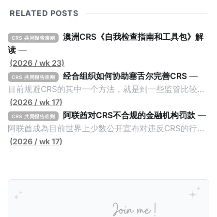
RELATED POSTS
澳洲CRS《自我检查指南和工具包》解
CRS 共同报告准则
读
—
(2026 / wk 23)
经合组织如何协助塞舌尔完善CRS
—
CRS 共同报告准则
目前规避CRS的其中一个方法，就是到一些监管比较松
的CRS成员国设立金融账户或实体，并透过提供错误的
(2026 / wk 17)
信息来避免金融信息透过CRS传回至居民地的税务机
阿联酋对CRS不合规的金融机构罚款
—
CRS 共同报告准则
关。这些CRS成员国的监管较松并不一定是有意为之，
阿联酋成為目前世界上少数公开宣布对违反CRS的行为
毕竟不少成员都是属于发展中国家，没有足够的资源及
处以罚款的国家。2025年5月26日，阿联酋的阿布扎比
(2026 / wk 17)
能力来实施CRS，自然就让有心人找到规避CRS的漏
全球市场（ADGM）发布了对23家违反CRS（共同报告
洞。 不过，这种情况不会持久，因为经合组织全球论坛
准则）和FATCA（外国账户税收合规法案，也就是美国
（OECD Global Forum）会提供技术支持，让目前机关
版的CRS）的实体处以罚款的新闻稿。在新闻稿中，
尚待完善的CRS成员更好的实施CRS及CARF，避免造
ADGM的金融服务监管局（FSRA）宣布对23家实体处
成全球CRS制度的漏洞。我们一起看看经合组织如何协
以总计61万迪拉姆（折合约人民币113万）的罚款，原