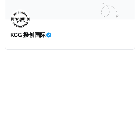
助一个发展中国家：塞舌尔（Seychelles）。
因是它们违反了阿联酋的《2017年CRS条例》、
《2022年FATCA条例》。 这两条条例在阿联酋落实了
CRS及FATCA要求，要求报告金融实体（简称RFI）收
集并报告外国账户持有人的信息，以协助打击国际逃税
KCG 揆创国际
行为。阿联酋签署的政府间协议通过促进不同司法管辖
区之间金融账户数据的自动交换，增强了全球税务透明
度。