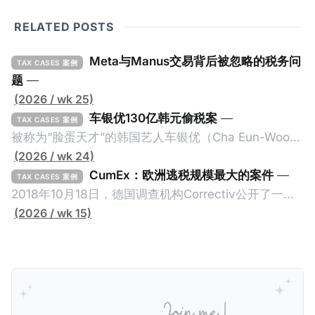
RELATED POSTS
Meta与Manus交易背后被忽略的税务问
TAX CASES 案例
题
—
(2026 / wk 25)
车银优130亿韩元偷税案
—
TAX CASES 案例
被称为“脸蛋天才”的韩国艺人车银优（Cha Eun-Woo，
原名：李东敏）以零瑕疵的完美人设著称。但是，在
(2026 / wk 24)
2026年1月，韩国国税厅的一纸追缴超过200亿韩元
CumEx：欧洲逃税规模最大的案件
—
TAX CASES 案例
（折合约8900万人民币）通知，将其推向了涉嫌逃避
2018年10月18日，德国调查机构Correctiv公开了一件
缴纳所得税的舆论风口浪尖。 经过事情发展多月，最后
跨越十多年及横跨多个国家的逃税案，涉税金额超过
(2026 / wk 15)
他公开表示“扛全责”，并补缴约130亿韩元（折合约
1500亿欧元（折合人民币1.2万亿）。Correctiv称事件
5800万人民币）的税款，创下了韩国艺人史上最高追
为《CumEx Files》（《CumEx 文件》），涉及超过百
缴税款的记录。虽然他已经公开承认错误，但这一风波
家金融机构，并引致了多家机构被起诉，部分甚至因而
已彻底重创其公众形象，导致多项高奢代言流产。不
破产。这一篇文章将会结合Correctiv、经合组织、
过，他不至于被“封杀”，2026年5月15日Netflix的奇幻
amaBhungane等国际组织的报告及文章，来给大家剖