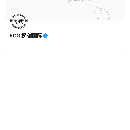
动作喜剧《超能路人甲》正式上线，车银优在剧中饰演
析《CumEx 文件》的来龙去脉。 一、什么是CumEx
主角之一李云情。 我们在这一篇文章将会基于网上信
Cum，简单来说就是“带股息”或“含股息”。 一家上市公
息，剖析整个事情的来龙去脉。 请注意，由于车银优的
司宣告了股息，但在股权登记日截止前未支付股息的期
案例并无公开判决信息，网上信息不一定100%准确，
间，就属于“带股息”。比如，中国银行在2025年12月5
KCG 揆创国际
我们已经尽量采纳多方信息，争取以最客观的角度来推
日公告派股息每10股1.094元，而2025年12月10日为最
测整个事件。 一、经理人公司涉税调查而被发现 车银
后的股权登记日（也就是最后一天可以享受该股息的持
优在中学三年级第一学期举办的庆典上，获得经理人公
股，晚一天持有就无法享受相关股息），那么2025年12
司Fantagio工作人员挖掘，经理人公司经过多次与他和
月5日至12月10日期间的中国银行股票就是属于“带股息”
父母的游说后，成功进行试镜。自2014年初次在电影
（Cum）。 Ex，简单来说就是“除股息”或“不带股息”。
《噗通噗通我的人生》亮相以
以上述中国银行例子为例，该银行在2025年12月11日
（也就是上述2025年12月10日之后的