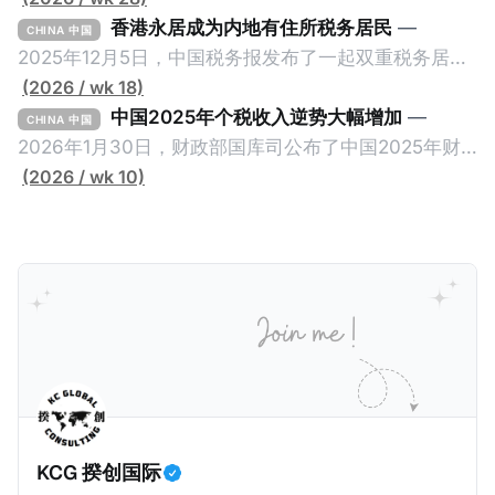
关于2025年度中央预算执行和其他财政收支的审计工作
香港永居成为内地有住所税务居民
—
CHINA 中国
报告》引爆网络，暴露中国银行错误以公募基金免收所
2025年12月5日，中国税务报发布了一起双重税务居民
得税的政策优惠，让大量员工出资1元至100元来凑人
的真实案例《适用“加比规则”确定税收居民身份》，作
(2026 / wk 18)
头，逃税23.67亿元人民币。这个消息已经发布了一段
者为王哲炜，来自国家税务总局天津市税务局，因此具
中国2025年个税收入逆势大幅增加
—
CHINA 中国
长时间，因此我们只想借此新闻探讨一个有趣的问题：
有权威性。此案例最有价值的地方，就是在于税局对一
2026年1月30日，财政部国库司公布了中国2025年财
明明是税务审计，为什么是国家审计署而不是税务总局
个已经取得香港永居身份7年，而且没有在内地居住超
政收支情况。去年全国一般公共预算收入21.6万亿元，
(2026 / wk 10)
来发现？国家审计署是不是抢了税务局的饭碗？ 我们将
过183天的纳税人，否定其香港税务居民身份的同时，
比前年下降1.7%。在大部分税收收入增长减缓甚至倒退
从以下三个维度来拆解为什么中国银行偷税是由国家审
还认定其属于有住所税务居民，对他的全球所得征税。
的大环境下，竟然有一个税种收入大幅增加，增幅金额
计署查出来的，以及它与税务局的分工。
一般来说，只要持有香港永居，那么即便税务内地税务
是所有税种之冠：个人所得税。 2025年个人所得税的
居民，也是属于无住所税务居民，仅来源于内地的所得
收入为1.62万亿元，比前年大幅增长11.5%，增加税收
缴纳内地个人所得税。我们一起深入看看这个案例。
约1700亿元。根据揆创的合理推测，个人所得税大幅增
一、纳税人情况 以下是纳税人王先生的情况。为了避免
加的原因主要是中国税局自2025年始对个人境外所得征
信息不准确，以下五点都是摘自原文，没有任何修改。
税，因此多了一笔较大税收。 虽然预计税局在2026年
* 王先生持有内地（北京）户籍和身份证，并于2018年
将会继续对境外所得征税，但毕竟不再是一笔新增收
取得了香港永久性居民身份。王先生在北京拥有一家合
入，这是否意味着个人所得税的增长是否到顶了呢？揆
KCG 揆创国际
伙企业并任职，在北京缴纳社会保险及工资薪金所得个
创觉得不会，有几个原因：