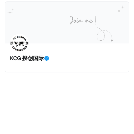
计署查出来的，以及它与税务局的分工。
一般来说，只要持有香港永居，那么即便税务内地税务
是所有税种之冠：个人所得税。 2025年个人所得税的
居民，也是属于无住所税务居民，仅来源于内地的所得
收入为1.62万亿元，比前年大幅增长11.5%，增加税收
缴纳内地个人所得税。我们一起深入看看这个案例。
约1700亿元。根据揆创的合理推测，个人所得税大幅增
一、纳税人情况 以下是纳税人王先生的情况。为了避免
加的原因主要是中国税局自2025年始对个人境外所得征
信息不准确，以下五点都是摘自原文，没有任何修改。
税，因此多了一笔较大税收。 虽然预计税局在2026年
* 王先生持有内地（北京）户籍和身份证，并于2018年
将会继续对境外所得征税，但毕竟不再是一笔新增收
取得了香港永久性居民身份。王先生在北京拥有一家合
入，这是否意味着个人所得税的增长是否到顶了呢？揆
KCG 揆创国际
伙企业并任职，在北京缴纳社会保险及工资薪金所得个
创觉得不会，有几个原因：
人所得税。同时，王先生受雇于某香港公司，从香港取
得工资薪金所得，并在香港缴纳薪俸税（类似于内地个
人所得税）和强制性公积金（类似于内地社保）。 * 王
先生在内地（北京）和香港均有停留，但据本人陈述说
明和后期出入境记录核验，在任意一个纳税年度内，王
先生