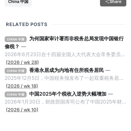
China 中国
Share
RELATED POSTS
为何国家审计署而非税务总局发现中国银行
CHINA 中国
偷税？
—
2026年6月23日在十四届全国人大代表大会常务委员会
第23次会议上，国家审计署审计长侯凯汇报的《国务院
(2026 / wk 28)
关于2025年度中央预算执行和其他财政收支的审计工作
香港永居成为内地有住所税务居民
—
CHINA 中国
报告》引爆网络，暴露中国银行错误以公募基金免收所
2025年12月5日，中国税务报发布了一起双重税务居民
得税的政策优惠，让大量员工出资1元至100元来凑人
的真实案例《适用“加比规则”确定税收居民身份》，作
(2026 / wk 18)
头，逃税23.67亿元人民币。这个消息已经发布了一段
者为王哲炜，来自国家税务总局天津市税务局，因此具
中国2025年个税收入逆势大幅增加
—
CHINA 中国
长时间，因此我们只想借此新闻探讨一个有趣的问题：
有权威性。此案例最有价值的地方，就是在于税局对一
2026年1月30日，财政部国库司公布了中国2025年财
明明是税务审计，为什么是国家审计署而不是税务总局
个已经取得香港永居身份7年，而且没有在内地居住超
政收支情况。去年全国一般公共预算收入21.6万亿元，
(2026 / wk 10)
来发现？国家审计署是不是抢了税务局的饭碗？ 我们将
过183天的纳税人，否定其香港税务居民身份的同时，
比前年下降1.7%。在大部分税收收入增长减缓甚至倒退
从以下三个维度来拆解为什么中国银行偷税是由国家审
还认定其属于有住所税务居民，对他的全球所得征税。
的大环境下，竟然有一个税种收入大幅增加，增幅金额