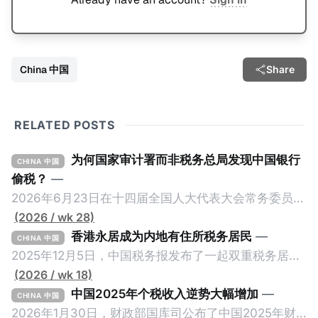
China 中国
Share
RELATED POSTS
为何国家审计署而非税务总局发现中国银行
CHINA 中国
偷税？
—
2026年6月23日在十四届全国人大代表大会常务委员会
第23次会议上，国家审计署审计长侯凯汇报的《国务院
(2026 / wk 28)
关于2025年度中央预算执行和其他财政收支的审计工作
香港永居成为内地有住所税务居民
—
CHINA 中国
报告》引爆网络，暴露中国银行错误以公募基金免收所
2025年12月5日，中国税务报发布了一起双重税务居民
得税的政策优惠，让大量员工出资1元至100元来凑人
的真实案例《适用“加比规则”确定税收居民身份》，作
(2026 / wk 18)
头，逃税23.67亿元人民币。这个消息已经发布了一段
者为王哲炜，来自国家税务总局天津市税务局，因此具
中国2025年个税收入逆势大幅增加
—
CHINA 中国
长时间，因此我们只想借此新闻探讨一个有趣的问题：
有权威性。此案例最有价值的地方，就是在于税局对一
2026年1月30日，财政部国库司公布了中国2025年财