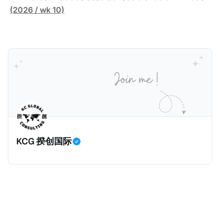
明明是税务审计，为什么是国家审计署而不是税务总局
个已经取得香港永居身份7年，而且没有在内地居住超
政收支情况。去年全国一般公共预算收入21.6万亿元，
(2026 / wk 10)
来发现？国家审计署是不是抢了税务局的饭碗？ 我们将
过183天的纳税人，否定其香港税务居民身份的同时，
比前年下降1.7%。在大部分税收收入增长减缓甚至倒退
从以下三个维度来拆解为什么中国银行偷税是由国家审
还认定其属于有住所税务居民，对他的全球所得征税。
的大环境下，竟然有一个税种收入大幅增加，增幅金额
计署查出来的，以及它与税务局的分工。
一般来说，只要持有香港永居，那么即便税务内地税务
是所有税种之冠：个人所得税。 2025年个人所得税的
居民，也是属于无住所税务居民，仅来源于内地的所得
收入为1.62万亿元，比前年大幅增长11.5%，增加税收
缴纳内地个人所得税。我们一起深入看看这个案例。
约1700亿元。根据揆创的合理推测，个人所得税大幅增
一、纳税人情况 以下是纳税人王先生的情况。为了避免
加的原因主要是中国税局自2025年始对个人境外所得征
信息不准确，以下五点都是摘自原文，没有任何修改。
税，因此多了一笔较大税收。 虽然预计税局在2026年
* 王先生持有内地（北京）户籍和身份证，并于2018年
将会继续对境外所得征税，但毕竟不再是一笔新增收
取得了香港永久性居民身份。王先生在北京拥有一家合
入，这是否意味着个人所得税的增长是否到顶了呢？揆
KCG 揆创国际
伙企业并任职，在北京缴纳社会保险及工资薪金所得个
创觉得不会，有几个原因：
人所得税。同时，王先生受雇于某香港公司，从香港取
得工资薪金所得，并在香港缴纳薪俸税（类似于内地个
人所得税）和强制性公积金（类似于内地社保）。 * 王
先生在内地（北京）和香港均有停留，但据本人陈述说
明和后期出入境记录核验，在任意一个纳税年度内，王