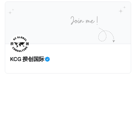
计署查出来的，以及它与税务局的分工。
一般来说，只要持有香港永居，那么即便税务内地税务
是所有税种之冠：个人所得税。 2025年个人所得税的
居民，也是属于无住所税务居民，仅来源于内地的所得
收入为1.62万亿元，比前年大幅增长11.5%，增加税收
缴纳内地个人所得税。我们一起深入看看这个案例。
约1700亿元。根据揆创的合理推测，个人所得税大幅增
一、纳税人情况 以下是纳税人王先生的情况。为了避免
加的原因主要是中国税局自2025年始对个人境外所得征
信息不准确，以下五点都是摘自原文，没有任何修改。
税，因此多了一笔较大税收。 虽然预计税局在2026年
* 王先生持有内地（北京）户籍和身份证，并于2018年
将会继续对境外所得征税，但毕竟不再是一笔新增收
取得了香港永久性居民身份。王先生在北京拥有一家合
入，这是否意味着个人所得税的增长是否到顶了呢？揆
KCG 揆创国际
伙企业并任职，在北京缴纳社会保险及工资薪金所得个
创觉得不会，有几个原因：
人所得税。同时，王先生受雇于某香港公司，从香港取
得工资薪金所得，并在香港缴纳薪俸税（类似于内地个
人所得税）和强制性公积金（类似于内地社保）。 * 王
先生在内地（北京）和香港均有停留，但据本人陈述说
明和后期出入境记录核验，在任意一个纳税年度内，王
先生