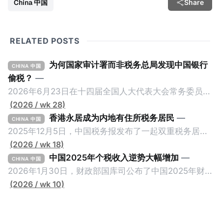
China 中国
Share
RELATED POSTS
为何国家审计署而非税务总局发现中国银行
CHINA 中国
偷税？
—
2026年6月23日在十四届全国人大代表大会常务委员会
第23次会议上，国家审计署审计长侯凯汇报的《国务院
(2026 / wk 28)
关于2025年度中央预算执行和其他财政收支的审计工作
香港永居成为内地有住所税务居民
—
CHINA 中国
报告》引爆网络，暴露中国银行错误以公募基金免收所
2025年12月5日，中国税务报发布了一起双重税务居民
得税的政策优惠，让大量员工出资1元至100元来凑人
的真实案例《适用“加比规则”确定税收居民身份》，作
(2026 / wk 18)
头，逃税23.67亿元人民币。这个消息已经发布了一段
者为王哲炜，来自国家税务总局天津市税务局，因此具
中国2025年个税收入逆势大幅增加
—
CHINA 中国
长时间，因此我们只想借此新闻探讨一个有趣的问题：
有权威性。此案例最有价值的地方，就是在于税局对一
2026年1月30日，财政部国库司公布了中国2025年财
明明是税务审计，为什么是国家审计署而不是税务总局
个已经取得香港永居身份7年，而且没有在内地居住超
政收支情况。去年全国一般公共预算收入21.6万亿元，
(2026 / wk 10)
来发现？国家审计署是不是抢了税务局的饭碗？ 我们将
过183天的纳税人，否定其香港税务居民身份的同时，
比前年下降1.7%。在大部分税收收入增长减缓甚至倒退
从以下三个维度来拆解为什么中国银行偷税是由国家审
还认定其属于有住所税务居民，对他的全球所得征税。
的大环境下，竟然有一个税种收入大幅增加，增幅金额